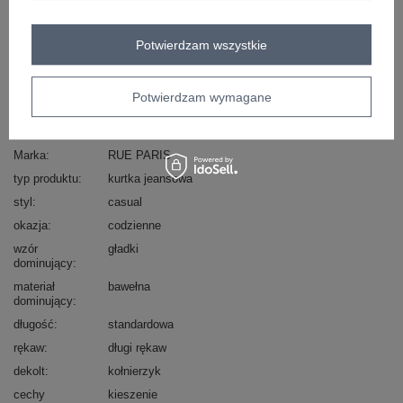
Masz pytanie? Chętnie pomożemy.
Zadzwoń
+48 601 547 740
Zadaj pytanie
Potwierdzam wszystkie
skład materiału : 97% bawełna, 3% elastan
sposób prania : pranie w pralce w 30°C
Potwierdzam wymagane
Kod produktu
IT-KR-FL9568.29P
Marka
RUE PARIS
typ produktu
kurtka jeansowa
styl
casual
okazja
codzienne
wzór
gładki
dominujący
materiał
bawełna
dominujący
długość
standardowa
rękaw
długi rękaw
dekolt
kołnierzyk
cechy
kieszenie