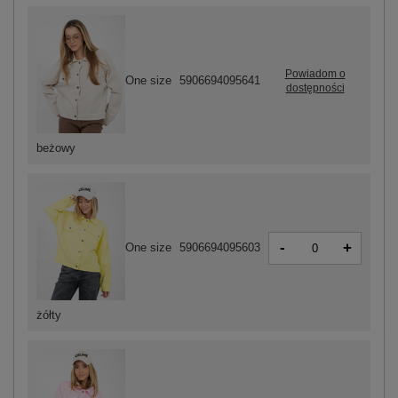
Powiadom o
One size
5906694095641
dostępności
beżowy
-
+
One size
5906694095603
żółty