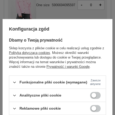
-
+
One size
5906694095597
jasny różowy
Konfiguracja zgód
Dbamy o Twoją prywatność
Sklep korzysta z plików cookie w celu realizacji usług zgodnie z
-
Polityką dotyczącą cookies
. Możesz określić warunki
+
One size
5906694095627
przechowywania lub dostępu do cookie w Twojej przeglądarce.
Więcej informacji na temat warunków i prywatności można
znaleźć także na stronie
Prywatność i warunki Google
.
camelowy
Zawsze
Funkcjonalne pliki cookie (wymagane)
aktywne
Zobacz wszystkie kolory (+2)
Analityczne pliki cookie
ZALOGUJ SIĘ I ZOBACZ CENĘ
Reklamowe pliki cookie