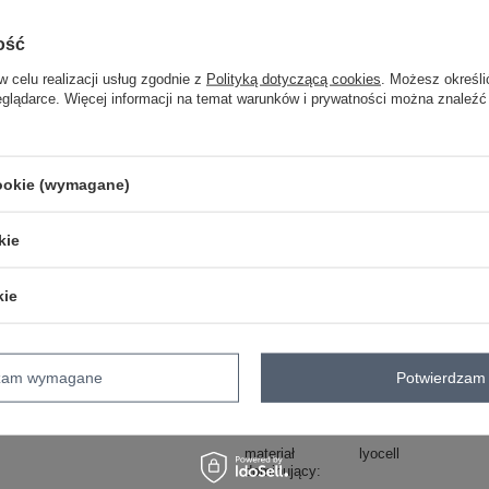
ZA
ość
Masz pytanie? Chętnie pomożem
w celu realizacji usług zgodnie z
Polityką dotyczącą cookies
. Możesz określi
Zadzwoń
+48 601 547 740
eglądarce. Więcej informacji na temat warunków i prywatności można znaleźć
skład materiału : 80% lyocell, 20% pol
sposób prania : pranie w pralce w 30°
cookie (wymagane)
Kod produktu
IT-SK-16060.91
kie
Marka
RUE PARIS
skład materiału
80% lyocell
20% pol
kie
typ produktu
sukienka elegancka
fason
sukienka rozkloszo
dzam wymagane
Potwierdzam 
okazja
wizytowe
na impre
wzór
urozmaicona faktura
dominujący
materiał
lyocell
dominujący