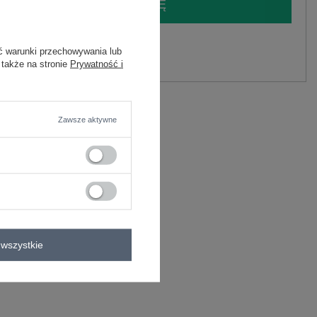
LOGUJ SIĘ I ZOBACZ CENĘ
y.
ć warunki przechowywania lub
Zadaj pytanie
 także na stronie
Prywatność i
iester
C
Zawsze aktywne
iester
wana
wszystkie
zę
 materiału