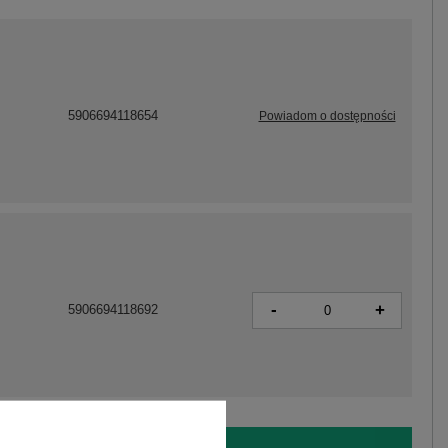
5906694118654
Powiadom o dostępności
-
+
5906694118692