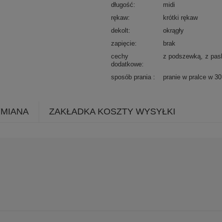
długość
midi
rękaw
krótki rękaw
dekolt
okrągły
zapięcie
brak
cechy
z podszewką
z pas
dodatkowe
sposób prania
pranie w pralce w 3
YMIANA
ZAKŁADKA KOSZTY WYSYŁKI