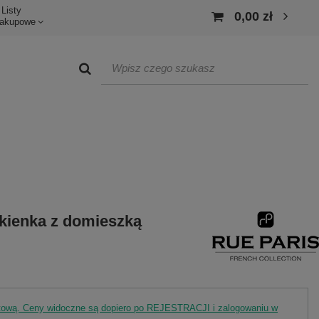
Listy
0,00 zł
akupowe
kienka z domieszką
rtową. Ceny widoczne są dopiero po REJESTRACJI i zalogowaniu w