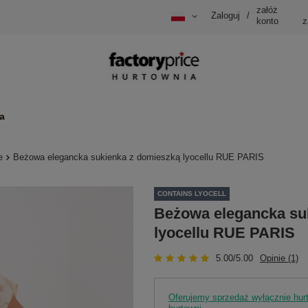
załóż
Zaloguj
/
konto
z
a
e
Beżowa elegancka sukienka z domieszką lyocellu RUE PARIS
CONTAINS LYOCELL
Beżowa elegancka su
lyocellu RUE PARIS
5.00/5.00
Opinie (1)
Oferujemy sprzedaż wyłącznie hu