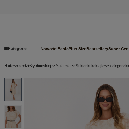
Kategorie
Nowości
Basic
Plus Size
Bestsellery
Super Cen
Hurtownia odzieży damskiej
Sukienki
Sukienki koktajlowe / elegancki