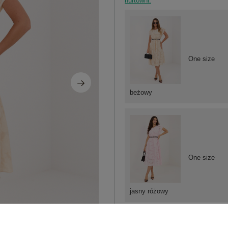
hurtowni.
One size
beżowy
One size
jasny różowy