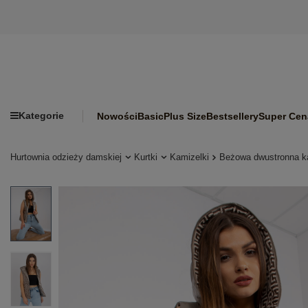
Kategorie
Nowości
Basic
Plus Size
Bestsellery
Super Cen
Hurtownia odzieży damskiej
Kurtki
Kamizelki
Beżowa dwustronna k