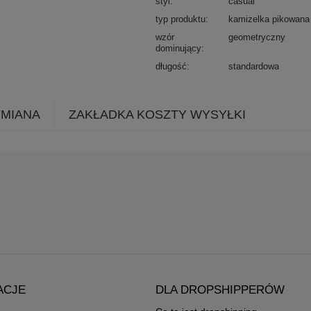
styl
casual
typ produktu
kamizelka pikowana
wzór
geometryczny
dominujący
długość
standardowa
YMIANA
ZAKŁADKA KOSZTY WYSYŁKI
ACJE
DLA DROPSHIPPERÓW