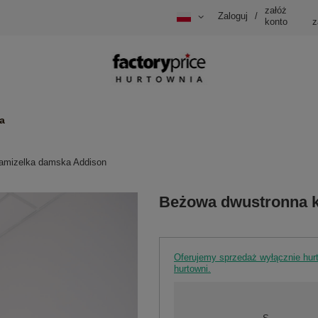
załóż
Zaloguj
/
konto
z
a
amizelka damska Addison
Beżowa dwustronna 
Oferujemy sprzedaż wyłącznie hu
hurtowni.