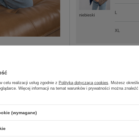
L
niebieski
XL
2XL
ość
w celu realizacji usług zgodnie z
Polityką dotyczącą cookies
. Możesz określi
L
eglądarce. Więcej informacji na temat warunków i prywatności można znaleźć
czarny
cookie (wymagane)
ZA
kie
Masz pytanie? Chętnie pomożem