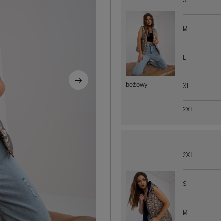
S
M
L
beżowy
XL
2XL
2XL
S
M