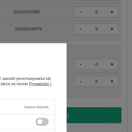
-
+
2016103143962
-
+
2016103143979
-
+
2016103144037
ć warunki przechowywania lub
-
+
2016103144013
 także na stronie
Prywatność i
Zawsze aktywne
LOGUJ SIĘ I ZOBACZ CENĘ
y.