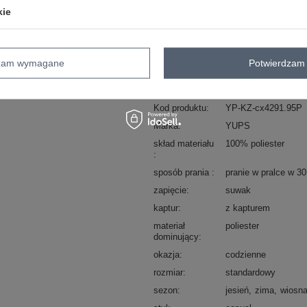
kie
Zadzwoń
+48 601 547 740
Beżowa dwustronna kamizelka z kaptu
dzam wymagane
Potwierdzam 
skład materiału: 100% poliester
sposób prania: pranie w pralce w 30°C
Kod produktu
YP-KZ-cx4291.95P
Marka
YUPS
skład materiału
100% poliester
sposób prania
pranie w pralce w 3
zapięcie
suwak
kaptur
z kapturem
materiał
poliester
dominujący
okazja
codzienne
rozmiar
standardowy
sezon
jesień
zima
wiosn