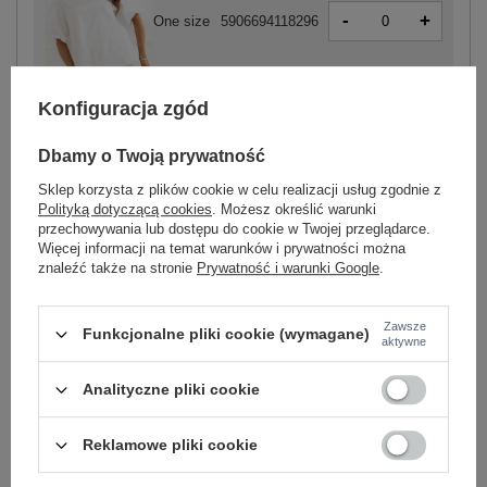
-
+
One size
5906694118296
biały
Konfiguracja zgód
Dbamy o Twoją prywatność
Sklep korzysta z plików cookie w celu realizacji usług zgodnie z
Polityką dotyczącą cookies
. Możesz określić warunki
-
+
One size
5906694118289
przechowywania lub dostępu do cookie w Twojej przeglądarce.
Więcej informacji na temat warunków i prywatności można
znaleźć także na stronie
Prywatność i warunki Google
.
czarny
Zawsze
Funkcjonalne pliki cookie (wymagane)
aktywne
Zobacz wszystkie kolory (+1)
Analityczne pliki cookie
ZALOGUJ SIĘ I ZOBACZ CENĘ
Reklamowe pliki cookie