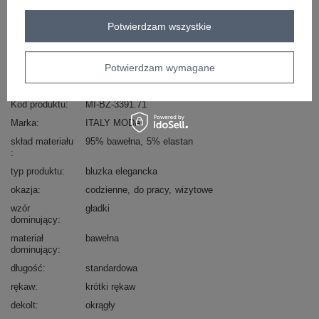
Masz pytanie? Chętnie pomożemy.
Potwierdzam wszystkie
Zadzwoń
+48 601 547 740
Zadaj pytanie
skład materiału : 95% bawełna, 5% elastan
Potwierdzam wymagane
sposób prania : pranie w pralce w 30°C
Kod produktu
MI-BZ-3391.71
Marka
ITALY MODA
skład materiału
95% bawełna
5% elastan
typ produktu
bluzka elegancka
okazja
codzienne
do pracy
wizytowe
wzór
gładki
dominujący
materiał
bawełna
dominujący
długość
standardowa
rękaw
krótki rękaw
dekolt
okrągły