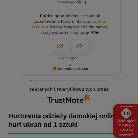
zweryfikowano
Bardzo spodobał mi się sposób
zapakowania towaru. Bardzo
szybka
obsługa
. Każdy znajdzie coś dla siebie,
duży wybór i niskie ceny. 💯❤️
0
0
w tym tygodniu
Komentarz sklepu
Bartosz dziękujemy za poświęcony czas i dodaną
opinię! Takie słowa dodają nam skrzydeł, dlatego
zebranych i zweryfikowanych przez
tym bardziej cieszymy się, że zakup przebiegł
pomyślnie. Obiecujemy utrzymać dobrą passę -
zapraszamy ponownie! :)
4.8
Hurtownia odzieży damskiej online -
2548
opinii
hurt ubrań od 1 sztuki
z całego
okresu