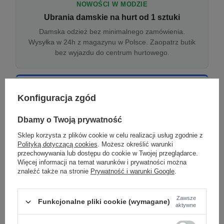
NOWOŚCI W MODZIE
Ubrania damskie na hurt od 1 sztuki
Damska odzież bez minimalnego zamówienia.
Wysyłka w 24h z magazynu w Polsce. Zaopatrz butik
bez wyjazdu do centrum hurtowego.
ONLINE
Konfiguracja zgód
Odzież damska hurtowo online
Internetowa hurtownia damska z plikiem XML/CSV.
Dbamy o Twoją prywatność
Integracja z WooCommerce, Shopify, BaseLinker.
Sklep korzysta z plików cookie w celu realizacji usług zgodnie z
Aktualizacja stanów co godzinę.
Polityką dotyczącą cookies
. Możesz określić warunki
przechowywania lub dostępu do cookie w Twojej przeglądarce.
Więcej informacji na temat warunków i prywatności można
znaleźć także na stronie
Prywatność i warunki Google
.
DROPSHIPPING
Damskie ubrania w dropshippingu
Zawsze
Funkcjonalne pliki cookie (wymagane)
Hurt odzieży damskiej z wysyłką na etykiecie Twojego
aktywne
sklepu w całej UE. Zero magazynu, zero
zamrożonego kapitału.