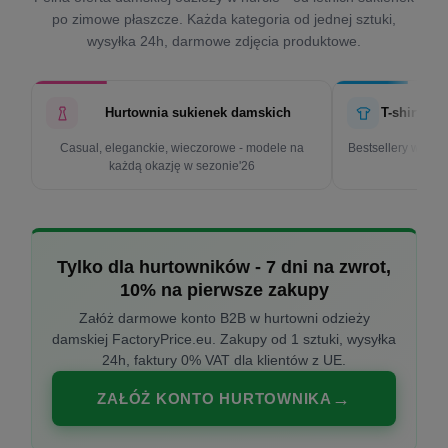
po zimowe płaszcze. Każda kategoria od jednej sztuki,
wysyłka 24h, darmowe zdjęcia produktowe.
Hurtownia sukienek damskich
T-shirty d
Casual, eleganckie, wieczorowe - modele na
Bestsellery w cen
każdą okazję w sezonie'26
k
Tylko dla hurtowników - 7 dni na zwrot,
10% na pierwsze zakupy
Załóż darmowe konto B2B w hurtowni odzieży
damskiej FactoryPrice.eu. Zakupy od 1 sztuki, wysyłka
24h, faktury 0% VAT dla klientów z UE.
ZAŁÓŻ KONTO HURTOWNIKA