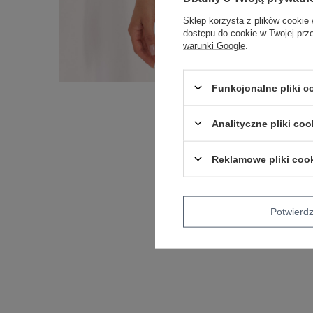
Sklep korzysta z plików cookie 
dostępu do cookie w Twojej prz
warunki Google
.
Funkcjonalne pliki 
Analityczne pliki coo
Reklamowe pliki coo
Potwier