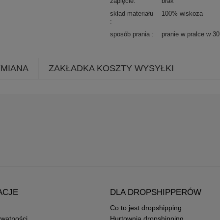
zapięcie
brak
skład materiału
100% wiskoza
sposób prania
pranie w pralce w 3
YMIANA
ZAKŁADKA KOSZTY WYSYŁKI
ACJE
DLA DROPSHIPPERÓW
Co to jest dropshipping
ywatności
Hurtownia dropshipping