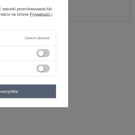
y.
ć warunki przechowywania lub
Zadaj pytanie
 także na stronie
Prywatność i
C
Zawsze aktywne
wszystkie