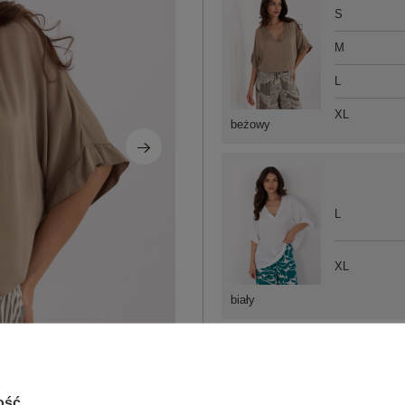
S
M
L
XL
beżowy
L
XL
biały
ZA
ość