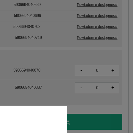
5906694040689
Powiadom o dostępności
5906694040696
Powiadom o dostępności
5906694040702
Powiadom o dostępności
5906694040719
Powiadom o dostępności
-
+
5906694040870
-
+
5906694040887
LOGUJ SIĘ I ZOBACZ CENĘ