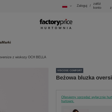
załóż
Zaloguj
/
konto
z
a
Marki
oversize z wiskozy OCH BELLA
VISCOSE COMFORT
Beżowa bluzka overs
Oferujemy sprzedaż wyłącznie hu
hurtowni.