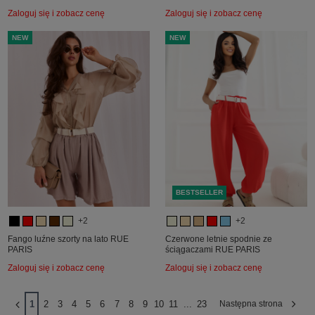
Zaloguj się i zobacz cenę
Zaloguj się i zobacz cenę
NEW
NEW
BESTSELLER
+2
+2
Fango luźne szorty na lato RUE
Czerwone letnie spodnie ze
PARIS
ściągaczami RUE PARIS
Zaloguj się i zobacz cenę
Zaloguj się i zobacz cenę
1
2
3
4
5
6
7
8
9
10
11
...
23
Następna strona