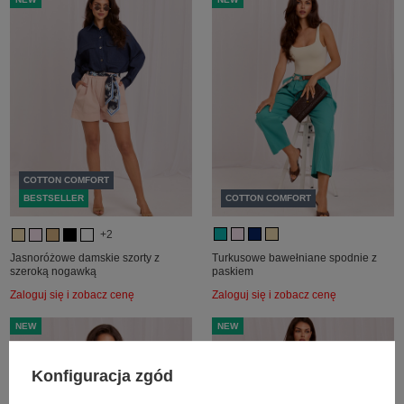
COTTON COMFORT
BESTSELLER
COTTON COMFORT
+2
Jasnoróżowe damskie szorty z
Turkusowe bawełniane spodnie z
szeroką nogawką
paskiem
Zaloguj się i zobacz cenę
Zaloguj się i zobacz cenę
NEW
NEW
Konfiguracja zgód