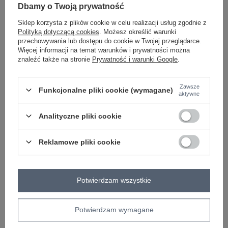
Dbamy o Twoją prywatność
Sklep korzysta z plików cookie w celu realizacji usług zgodnie z
Polityką dotyczącą cookies
. Możesz określić warunki
przechowywania lub dostępu do cookie w Twojej przeglądarce.
Więcej informacji na temat warunków i prywatności można
znaleźć także na stronie
Prywatność i warunki Google
.
COTTON COMFORT
COTTON COMFORT
Zawsze
Funkcjonalne pliki cookie (wymagane)
aktywne
Granatowe letnie spodnie z paskiem
Jasnoróżowe damskie spodnie z
nogawką 7/8
Analityczne pliki cookie
Zaloguj się i zobacz cenę
Zaloguj się i zobacz cenę
NEW
NEW
Reklamowe pliki cookie
Potwierdzam wszystkie
Potwierdzam wymagane