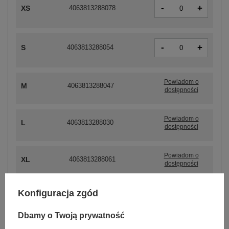
-
+
XS
4063813288078
-
+
S
4063813288054
Powiadom o
M
4063813288047
dostępności
Powiadom o
L
4063813288030
dostępności
Powiadom o
XL
4063813288061
dostępności
Konfiguracja zgód
ZALOGUJ SIĘ I ZOBACZ CENĘ
Dbamy o Twoją prywatność