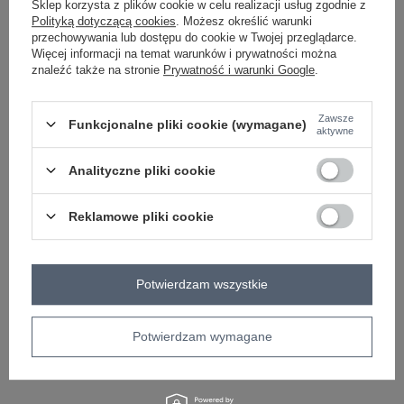
Sklep korzysta z plików cookie w celu realizacji usług zgodnie z
Masz pytanie? Chętnie pomożemy.
Polityką dotyczącą cookies
. Możesz określić warunki
Zadzwoń
+48 601 547 740
Zadaj pytanie
przechowywania lub dostępu do cookie w Twojej przeglądarce.
Więcej informacji na temat warunków i prywatności można
znaleźć także na stronie
Prywatność i warunki Google
.
Kod produktu
D85048T62172ZD258
Marka
SUBLEVEL
Zawsze
Funkcjonalne pliki cookie (wymagane)
aktywne
wzór
gładki
dominujący
Analityczne pliki cookie
rodzaj
jeansowe
długość
przed kolano
Reklamowe pliki cookie
materiał
bawełna
dominujący
typ produktu
szorty jeansowe
skład materiału
99% bawełna
1% elastan
Potwierdzam wszystkie
OPIS PRODUKTU
Potwierdzam wymagane
OPINIE