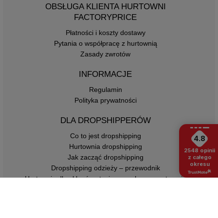
OBSŁUGA KLIENTA HURTOWNI
FACTORYPRICE
Płatności i koszty dostawy
Pytania o współpracę z hurtownią
Zasady zwrotów
INFORMACJE
Regulamin
Polityka prywatności
DLA DROPSHIPPERÓW
Co to jest dropshipping
4.8
Hurtownia dropshipping
2548
opinii
Jak zacząć dropshipping
z całego
okresu
Dropshipping odzieży – przewodnik
Hurtownia dla sklepów stacjonarnych – zaopatrzenie
butiku od 1 sztuki
KONTAKT