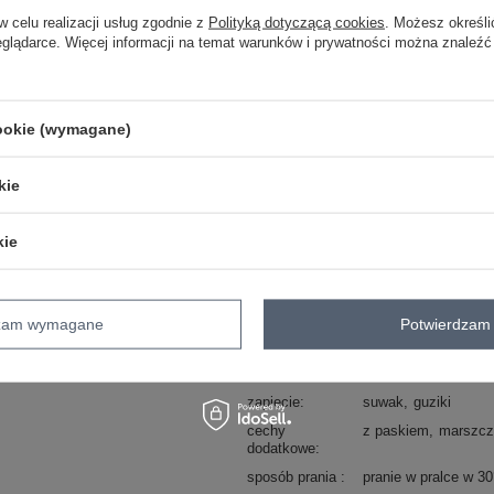
skład materiału : 72% bawełna , 26% p
w celu realizacji usług zgodnie z
Polityką dotyczącą cookies
. Możesz określi
sposób prania : pranie w pralce w 30°
eglądarce. Więcej informacji na temat warunków i prywatności można znaleźć
Kod produktu
HM-SN-A148.91
Marka
REDBERRY
cookie (wymagane)
skład materiału
72% bawełna
26% 
typ produktu
szorty jeansowe
pa
kie
okazja
codzienne
wzór
gładki
kie
dominujący
materiał
bawełna
dominujący
dzam wymagane
Potwierdzam 
długość
krótka
nogawki
styl nogawek
proste
szerokie
zapięcie
suwak
guziki
cechy
z paskiem
marszcz
dodatkowe
sposób prania
pranie w pralce w 3