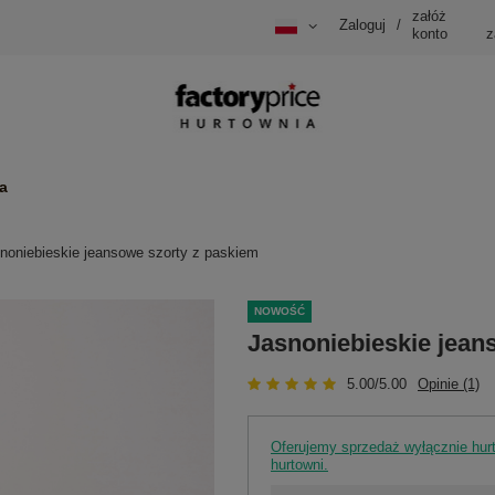
załóż
Zaloguj
/
konto
z
a
noniebieskie jeansowe szorty z paskiem
NOWOŚĆ
Jasnoniebieskie jean
5.00/5.00
Opinie (1)
Oferujemy sprzedaż wyłącznie hu
hurtowni.