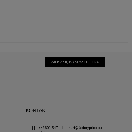
ZAPISZ SIĘ DO NEWSLETTERA
KONTAKT
+48601 547
hurt@factoryprice.eu