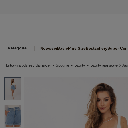
Kategorie
Nowości
Basic
Plus Size
Bestsellery
Super Cen
Hurtownia odzieży damskiej
Spodnie
Szorty
Szorty jeansowe
Jas