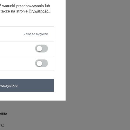
oliester, 2% elastan
ć warunki przechowywania lub
C
 także na stronie
Prywatność i
Zawsze aktywne
poliester
2% elastan
perbag
wszystkie
enia
0°C