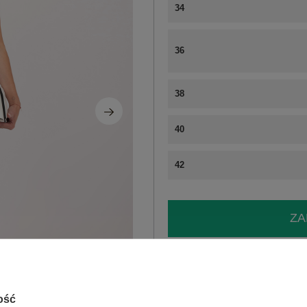
34
36
38
40
42
ZA
Masz pytanie? Chętnie pomożem
Zadzwoń
+48 601 547 740
ość