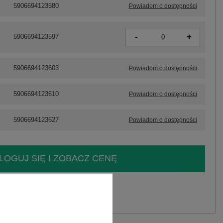
5906694123580
Powiadom o dostępności
-
+
5906694123597
5906694123603
Powiadom o dostępności
5906694123610
Powiadom o dostępności
5906694123627
Powiadom o dostępności
LOGUJ SIĘ I ZOBACZ CENĘ
y.
Zadaj pytanie