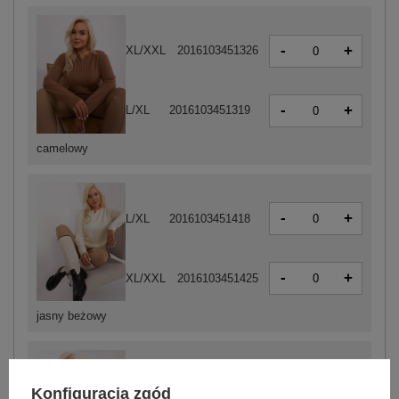
-
+
XL/XXL
2016103451326
-
+
L/XL
2016103451319
camelowy
-
+
L/XL
2016103451418
-
+
XL/XXL
2016103451425
jasny beżowy
-
+
L/XL
2016103451395
Konfiguracja zgód