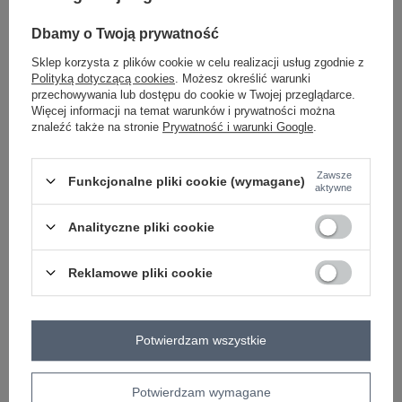
Dbamy o Twoją prywatność
-
+
XL/XXL
2016103451401
Sklep korzysta z plików cookie w celu realizacji usług zgodnie z
Polityką dotyczącą cookies
. Możesz określić warunki
ciemny beżowy
przechowywania lub dostępu do cookie w Twojej przeglądarce.
Więcej informacji na temat warunków i prywatności można
znaleźć także na stronie
Prywatność i warunki Google
.
Zobacz wszystkie kolory (+6)
Zawsze
Funkcjonalne pliki cookie (wymagane)
aktywne
ZALOGUJ SIĘ I ZOBACZ CENĘ
Analityczne pliki cookie
Masz pytanie? Chętnie pomożemy.
Zadzwoń
+48 601 547 740
Zadaj pytanie
Reklamowe pliki cookie
skład materiału : 50% wiskoza, 28% poliester, 22%
nylon
Potwierdzam wszystkie
sposób prania : pranie w pralce w 30°C
Kod produktu
PM-SW-PM-3897.06P
Potwierdzam wymagane