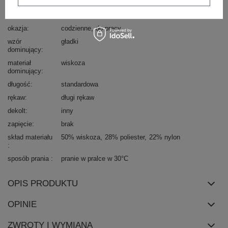
Marka
P-M
styl
casual
okazja
codzienne
do pracy
wzór
gładki
dominujący
materiał
wiskoza
dominujący
długość
standardowa
rękaw
długi rękaw
dekolt
inny
zapięcie
brak
skład materiału
50% wiskoza
28% poliester
22% nylon
sposób prania
pranie w pralce w 30°C
OPIS PRODUKTU
OPINIE
ZWROTY I WYMIANA