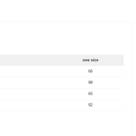
one size
66
98
65
92