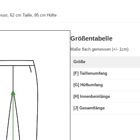
ust, 62 cm Taille, 95 cm Hüfte
.
Größentabelle
Maße flach gemessen (+/- 1cm)
Größe
[F] Taillenumfang
[G] Hüftumfang
[H] Innenbeinlänge
[J] Gesamtlänge