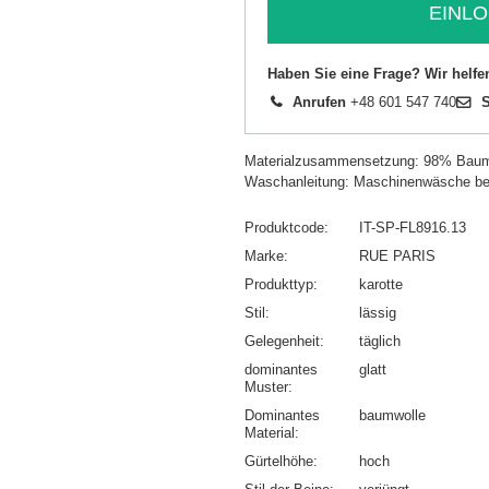
EINLO
Haben Sie eine Frage? Wir helfe
Anrufen
+48 601 547 740
S
Materialzusammensetzung: 98% Baum
Waschanleitung: Maschinenwäsche be
Produktcode
IT-SP-FL8916.13
Marke
RUE PARIS
Produkttyp
karotte
Stil
lässig
Gelegenheit
täglich
dominantes
glatt
Muster
Dominantes
baumwolle
Material
Gürtelhöhe
hoch