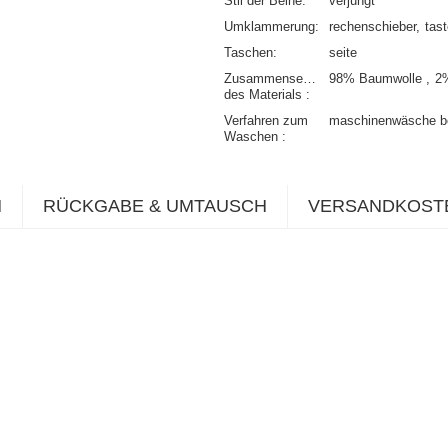
Stil der Beine
verjüngt
Umklammerung
rechenschieber
tas
Taschen
seite
Zusammensetzung
98% Baumwolle
2
des Materials
Verfahren zum
maschinenwäsche b
Waschen
N
RÜCKGABE & UMTAUSCH
VERSANDKOST