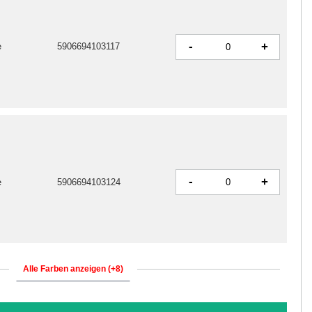
-
+
e
5906694103117
-
+
e
5906694103124
Alle Farben anzeigen (+8)