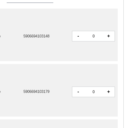
-
+
e
5906694103148
-
+
e
5906694103179