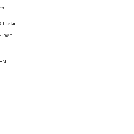
ten
% Elastan
ei 30°C
EN