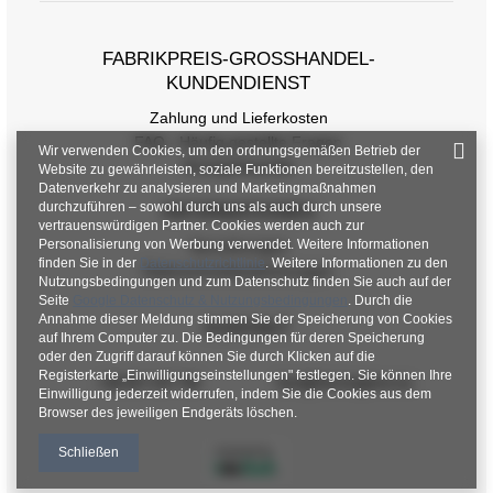
Größe
One Size
FABRIKPREIS-GROSSHANDEL-K
[F] Taillenumfang
66
UNDENDIENST
[G] Hüftumfang
98
Zahlung und Lieferkosten
FAQ - Häufig gestellte Fragen
[H] Innenbeinlänge
65
Wir verwenden Cookies, um den ordnungsgemäßen Betrieb der
Rückgabepolitik
Website zu gewährleisten, soziale Funktionen bereitzustellen, den
[J] Gesamtlänge
92
Datenverkehr zu analysieren und Marketingmaßnahmen
durchzuführen – sowohl durch uns als auch durch unsere
INFORMATIONEN
vertrauenswürdigen Partner. Cookies werden auch zur
Personalisierung von Werbung verwendet. Weitere Informationen
Verordnungen
finden Sie in der
Datenschutzrichtlinie
. Weitere Informationen zu den
Datenschutzbestimmungen
Nutzungsbedingungen und zum Datenschutz finden Sie auch auf der
Seite
Google Datenschutz & Nutzungsbedingungen
. Durch die
Annahme dieser Meldung stimmen Sie der Speicherung von Cookies
KONTAKT
auf Ihrem Computer zu. Die Bedingungen für deren Speicherung
oder den Zugriff darauf können Sie durch Klicken auf die
Registerkarte „Einwilligungseinstellungen" festlegen. Sie können Ihre
+48 601 547 740
hurt@factoryprice.eu
Einwilligung jederzeit widerrufen, indem Sie die Cookies aus dem
Browser des jeweiligen Endgeräts löschen.
Schließen