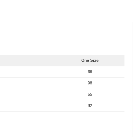
One Size
66
98
65
92