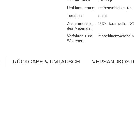
Stil der Beine
verjüngt
Umklammerung
rechenschieber
tas
Taschen
seite
Zusammensetzung
98% Baumwolle
2
des Materials
Verfahren zum
maschinenwäsche b
Waschen
N
RÜCKGABE & UMTAUSCH
VERSANDKOST