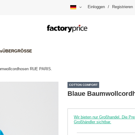
Einloggen
/
Registrieren
is
ÜBERGRÖSSE
umwollcordhosen RUE PARIS.
COTTON COMFORT
Blaue Baumwollcord
Wir bieten nur Großhandel. Die P
Großhändler sichtbar.