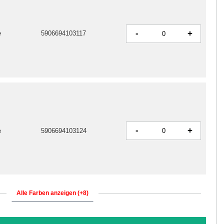
-
+
e
5906694103117
-
+
e
5906694103124
Alle Farben anzeigen (+8)