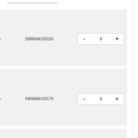
-
+
e
5906694103100
-
+
e
5906694103179