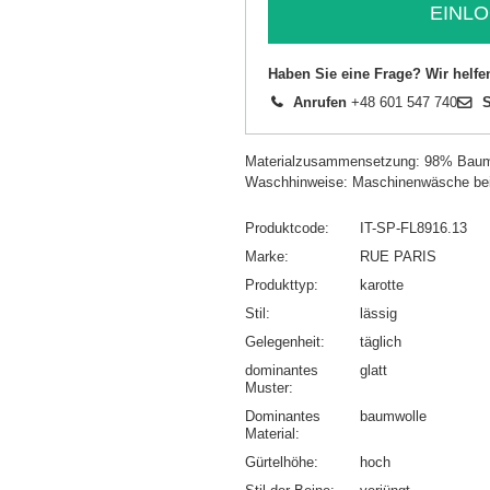
EINLO
Haben Sie eine Frage? Wir helfe
Anrufen
+48 601 547 740
S
Materialzusammensetzung: 98% Baum
Waschhinweise: Maschinenwäsche be
Produktcode
IT-SP-FL8916.13
Marke
RUE PARIS
Produkttyp
karotte
Stil
lässig
Gelegenheit
täglich
dominantes
glatt
Muster
Dominantes
baumwolle
Material
Gürtelhöhe
hoch