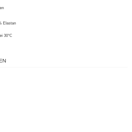
ten
% Elastan
ei 30°C
EN