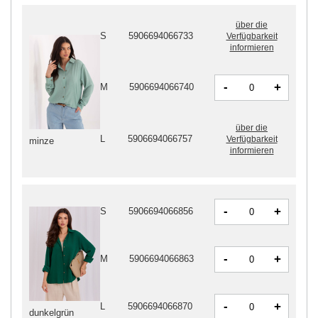
über die
S
5906694066733
Verfügbarkeit
informieren
-
+
M
5906694066740
über die
L
5906694066757
Verfügbarkeit
minze
informieren
-
+
S
5906694066856
-
+
M
5906694066863
-
+
L
5906694066870
dunkelgrün