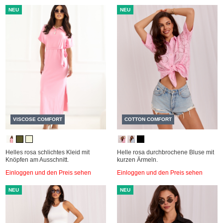
NEU
NEU
VISCOSE COMFORT
COTTON COMFORT
Helles rosa schlichtes Kleid mit
Helle rosa durchbrochene Bluse mit
Knöpfen am Ausschnitt.
kurzen Ärmeln.
Einloggen und den Preis sehen
Einloggen und den Preis sehen
NEU
NEU