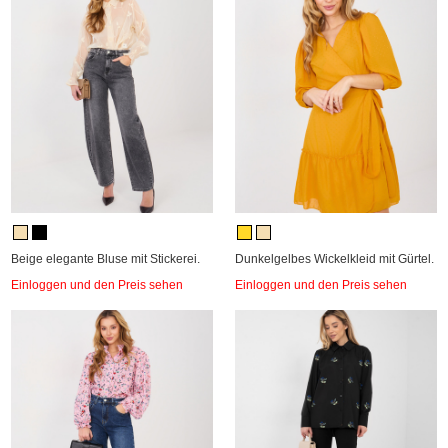
Beige elegante Bluse mit Stickerei.
Dunkelgelbes Wickelkleid mit Gürtel.
Einloggen und den Preis sehen
Einloggen und den Preis sehen