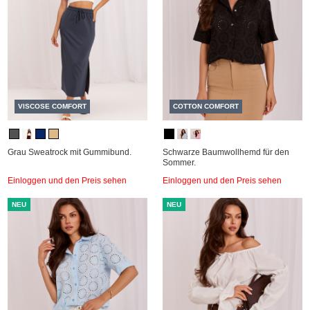
VISCOSE COMFORT
COTTON COMFORT
Grau Sweatrock mit Gummibund.
Schwarze Baumwollhemd für den
Sommer.
Einloggen und den Preis sehen
Einloggen und den Preis sehen
NEU
NEU