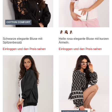
COTTON COMFORT
Schwarze elegante Bluse mit
Helle rosa elegante Bluse mit kurzen
Spitzenbesatz
Ärmeln.
Einloggen und den Preis sehen
Einloggen und den Preis sehen