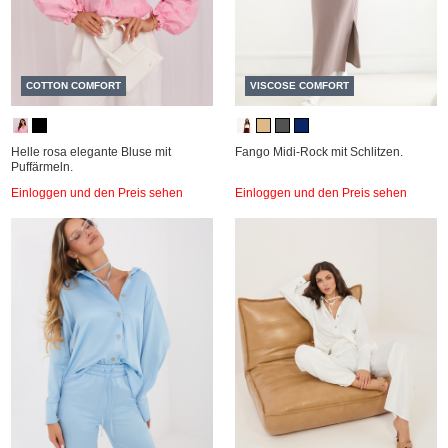
COTTON COMFORT
VISCOSE COMFORT
Helle rosa elegante Bluse mit
Fango Midi-Rock mit Schlitzen.
Puffärmeln.
Einloggen und den Preis sehen
Einloggen und den Preis sehen