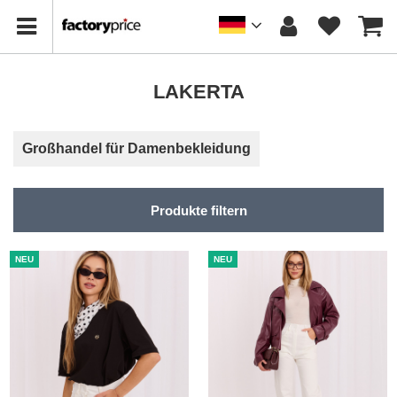
LAKERTA
Großhandel für Damenbekleidung
Produkte filtern
NEU
NEU