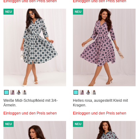
Einloggen und den Preis sehen
Einloggen und den Preis sehen
NEU
NEU
Weiße Midi-Schlupfkleid mit 3/4-
Helles rosa, ausgestellt Kleid mit
Ärmeln.
Kragen.
Einloggen und den Preis sehen
Einloggen und den Preis sehen
NEU
NEU