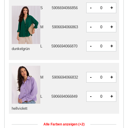
-
+
S
5906694066856
-
+
M
5906694066863
-
+
L
5906694066870
dunkelgrün
-
+
M
5906694066832
-
+
L
5906694066849
hellviolett
Alle Farben anzeigen (+2)