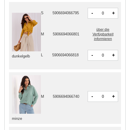
-
+
S
5906694066795
über die
M
5906694066801
Verfügbarkeit
informieren
-
+
L
5906694066818
dunkelgelb
-
+
M
5906694066740
minze