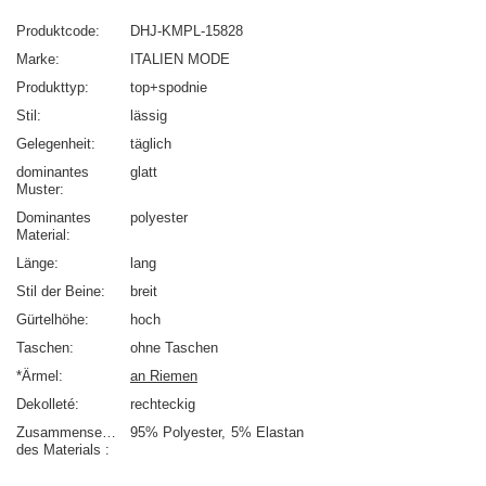
Produktcode
DHJ-KMPL-15828
Marke
ITALIEN MODE
Produkttyp
top+spodnie
Stil
lässig
Gelegenheit
täglich
dominantes
glatt
Muster
Dominantes
polyester
Material
Länge
lang
Stil der Beine
breit
Gürtelhöhe
hoch
Taschen
ohne Taschen
*Ärmel
an Riemen
Dekolleté
rechteckig
Zusammensetzung
95% Polyester
5% Elastan
des Materials