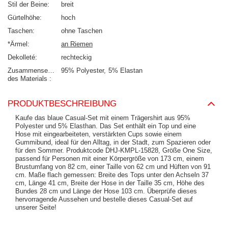
Stil der Beine
breit
Gürtelhöhe
hoch
Taschen
ohne Taschen
*Ärmel
an Riemen
Dekolleté
rechteckig
Zusammensetzung
95% Polyester
5% Elastan
des Materials
PRODUKTBESCHREIBUNG
Kaufe das blaue Casual-Set mit einem Trägershirt aus 95%
Polyester und 5% Elasthan. Das Set enthält ein Top und eine
Hose mit eingearbeiteten, verstärkten Cups sowie einem
Gummibund, ideal für den Alltag, in der Stadt, zum Spazieren oder
für den Sommer. Produktcode DHJ-KMPL-15828, Größe One Size,
passend für Personen mit einer Körpergröße von 173 cm, einem
Brustumfang von 82 cm, einer Taille von 62 cm und Hüften von 91
cm. Maße flach gemessen: Breite des Tops unter den Achseln 37
cm, Länge 41 cm, Breite der Hose in der Taille 35 cm, Höhe des
Bundes 28 cm und Länge der Hose 103 cm. Überprüfe dieses
hervorragende Aussehen und bestelle dieses Casual-Set auf
unserer Seite!