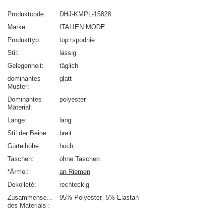
Produktcode
DHJ-KMPL-15828
Marke
ITALIEN MODE
Produkttyp
top+spodnie
Stil
lässig
Gelegenheit
täglich
dominantes
glatt
Muster
Dominantes
polyester
Material
Länge
lang
Stil der Beine
breit
Gürtelhöhe
hoch
Taschen
ohne Taschen
*Ärmel
an Riemen
Dekolleté
rechteckig
Zusammensetzung
95% Polyester
5% Elastan
des Materials