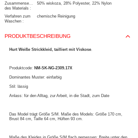
Zusammensetzung
50% wiskoza
28% Polyester
22% Nylon
des Materials
Verfahren zum
chemische Reinigung
Waschen
PRODUKTBESCHREIBUNG
Hurt Weiße Strickkleid, tailliert mit Viskose
.
Produktcode:
NM-SK-NG-2309.17X
Dominantes Muster: einfarbig
Stil: lässig
Anlass: für den Alltag, zur Arbeit, in die Stadt, zum Date
Das Model trägt Größe S/M. Maße des Models: Größe 170 cm,
Brust 84 cm, Taille 64 cm, Hüften 93 cm.
Maße des Kleides in Größe S/M flach gemessen: Breite unter den