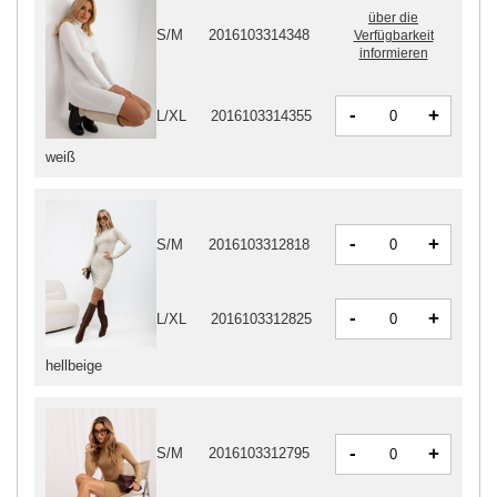
über die
S/M
2016103314348
Verfügbarkeit
informieren
-
+
L/XL
2016103314355
weiß
-
+
S/M
2016103312818
-
+
L/XL
2016103312825
hellbeige
-
+
S/M
2016103312795