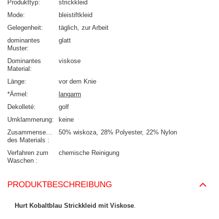
Produkttyp
strickkleid
Mode
bleistiftkleid
Gelegenheit
täglich
zur Arbeit
dominantes
glatt
Muster
Dominantes
viskose
Material
Länge
vor dem Knie
*Ärmel
langarm
Dekolleté
golf
Umklammerung
keine
Zusammensetzung
50% wiskoza
28% Polyester
22% Nylon
des Materials
Verfahren zum
chemische Reinigung
Waschen
PRODUKTBESCHREIBUNG
Hurt Kobaltblau Strickkleid mit Viskose
.