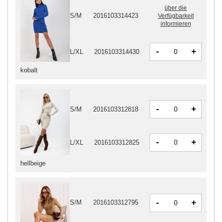
über die
S/M
2016103314423
Verfügbarkeit
informieren
-
+
L/XL
2016103314430
kobalt
-
+
S/M
2016103312818
-
+
L/XL
2016103312825
hellbeige
-
+
S/M
2016103312795