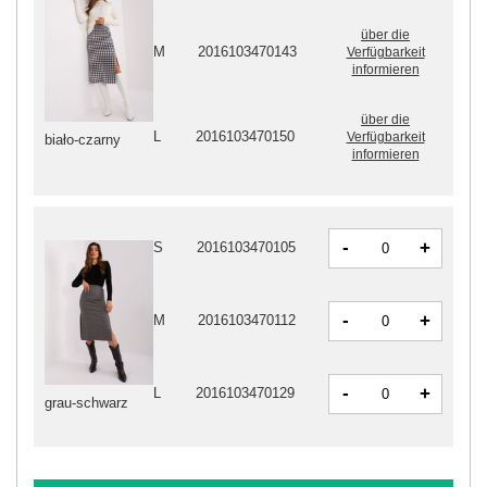
über die
M
2016103470143
Verfügbarkeit
informieren
über die
L
2016103470150
Verfügbarkeit
biało-czarny
informieren
-
+
S
2016103470105
-
+
M
2016103470112
-
+
L
2016103470129
grau-schwarz