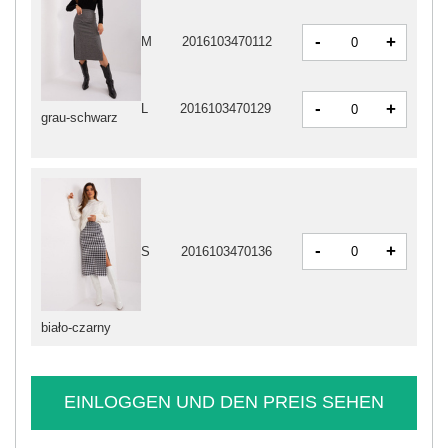
-
+
M
2016103470112
-
+
L
2016103470129
grau-schwarz
-
+
S
2016103470136
biało-czarny
EINLOGGEN UND DEN PREIS SEHEN