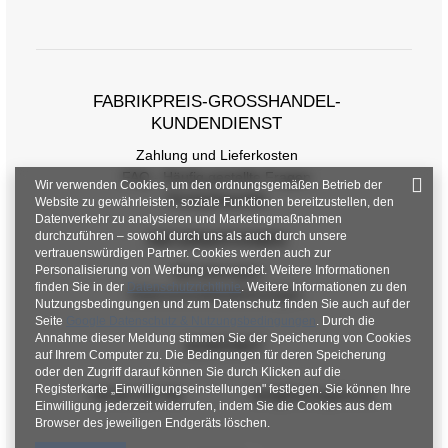
FABRIKPREIS-GROSSHANDEL-K
Größentabelle
UNDENDIENST
Maße flach gemessen (+/- 1cm)
Zahlung und Lieferkosten
FAQ - Häufig gestellte Fragen
Wir verwenden Cookies, um den ordnungsgemäßen Betrieb der
Größe
XL
2XL
3XL
4XL
Rückgabepolitik
Website zu gewährleisten, soziale Funktionen bereitzustellen, den
Datenverkehr zu analysieren und Marketingmaßnahmen
[A] Brustumfang
112
116
120
124
durchzuführen – sowohl durch uns als auch durch unsere
INFORMATIONEN
vertrauenswürdigen Partner. Cookies werden auch zur
[C] Hüftumfang
112
116
120
124
Personalisierung von Werbung verwendet. Weitere Informationen
Verordnungen
finden Sie in der
Datenschutzrichtlinie
. Weitere Informationen zu den
Datenschutzbestimmungen
[D] Gesamtlänge
72
74
76
78
Nutzungsbedingungen und zum Datenschutz finden Sie auch auf der
Seite
Google Datenschutz & Nutzungsbedingungen
. Durch die
Annahme dieser Meldung stimmen Sie der Speicherung von Cookies
[E] Ärmellänge
58
58
58
58
KONTAKT
auf Ihrem Computer zu. Die Bedingungen für deren Speicherung
oder den Zugriff darauf können Sie durch Klicken auf die
[F] Taillenumfang
66
70
74
78
Registerkarte „Einwilligungseinstellungen" festlegen. Sie können Ihre
+48 601 547 740
hurt@factoryprice.eu
Einwilligung jederzeit widerrufen, indem Sie die Cookies aus dem
[G] Hüftumfang
114
120
124
128
Browser des jeweiligen Endgeräts löschen.