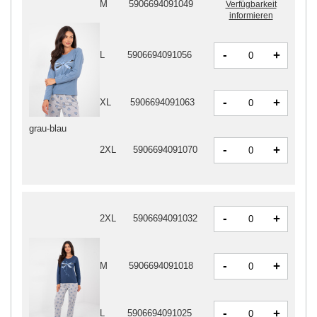
M
5906694091049
Verfügbarkeit
informieren
-
+
L
5906694091056
-
+
XL
5906694091063
grau-blau
-
+
2XL
5906694091070
-
+
2XL
5906694091032
-
+
M
5906694091018
-
+
L
5906694091025