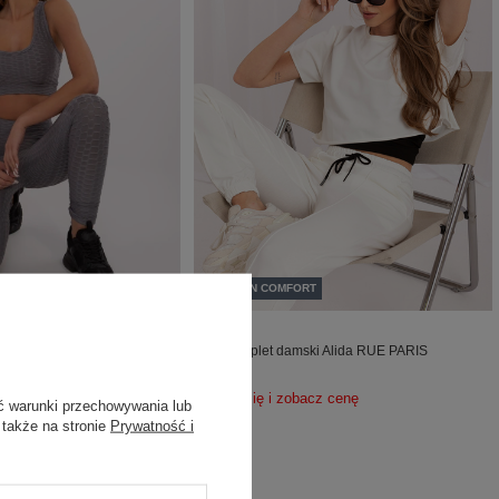
COTTON COMFORT
mplet z legginsami RUE PARIS
Ecru komplet damski Alida RUE PARIS
acz cenę
Zaloguj się i zobacz cenę
ć warunki przechowywania lub
 także na stronie
Prywatność i