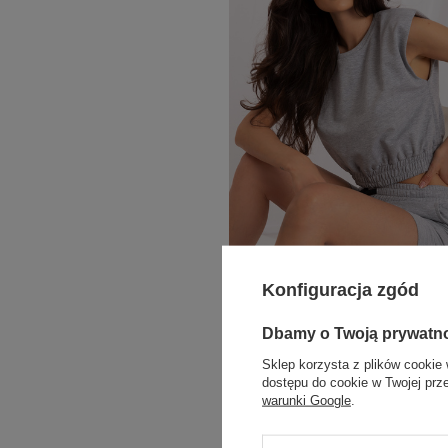
Konfiguracja zgód
Szary dresowy komplet z szortami RUE
Dbamy o Twoją prywatn
Zaloguj się i zobacz cenę
Sklep korzysta z plików cookie 
dostępu do cookie w Twojej prz
warunki Google
.