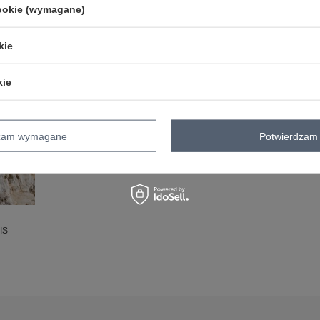
cookie (wymagane)
kie
kie
dzam wymagane
Potwierdzam 
IS