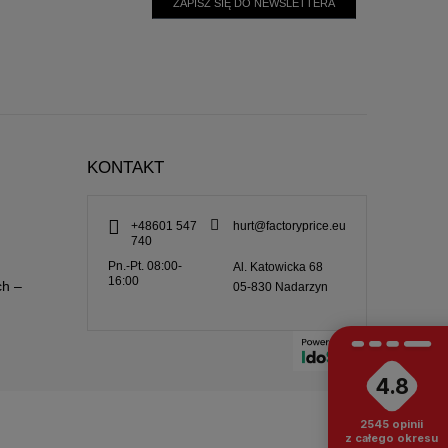
ZAPISZ SIĘ DO NEWSLETTERA
KONTAKT
+48601 547
hurt@factoryprice.eu
740
Pn.-Pt. 08:00-
Al. Katowicka 68
16:00
ch –
05-830
Nadarzyn
4.8
2545
opinii
z całego okresu