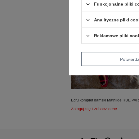
Funkcjonalne pliki 
Analityczne pliki coo
Reklamowe pliki coo
Potwier
Ecru komplet damski Mathilde RUE PAR
Zaloguj się i zobacz cenę