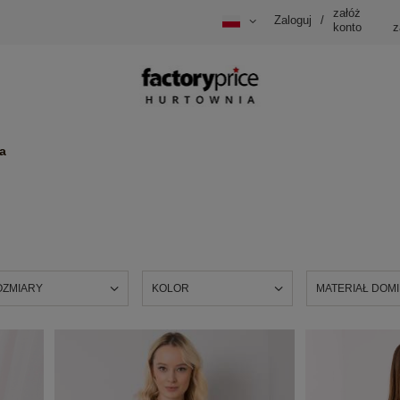
załóż
Zaloguj
/
konto
z
a
OZMIARY
KOLOR
MATERIAŁ DOM