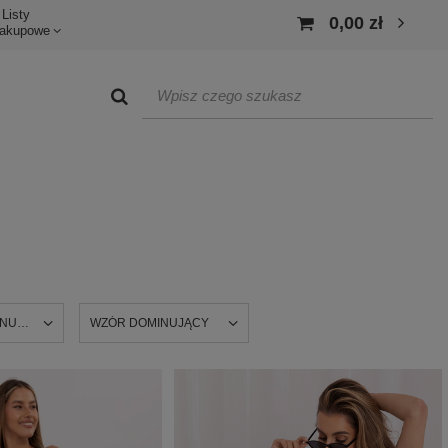
Listy
0,00 zł
akupowe
INUJĄCY
WZÓR DOMINUJĄCY