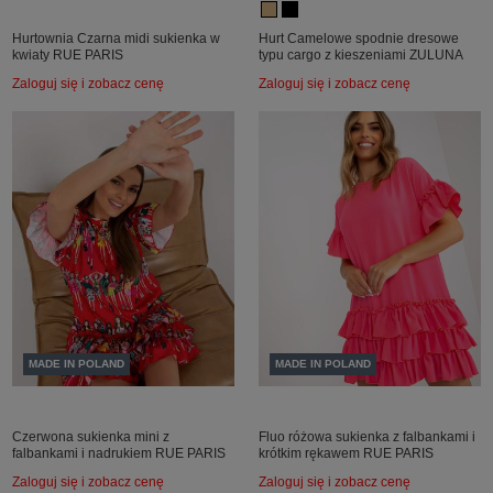
Hurtownia Czarna midi sukienka w
Hurt Camelowe spodnie dresowe
kwiaty RUE PARIS
typu cargo z kieszeniami ZULUNA
Zaloguj się i zobacz cenę
Zaloguj się i zobacz cenę
MADE IN POLAND
MADE IN POLAND
Czerwona sukienka mini z
Fluo różowa sukienka z falbankami i
falbankami i nadrukiem RUE PARIS
krótkim rękawem RUE PARIS
Zaloguj się i zobacz cenę
Zaloguj się i zobacz cenę