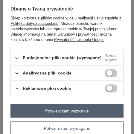
Dbamy o Twoją prywatność
Czerwona bluzka z wiązaniem
Jasnoniebieska bluzka z falbankami
Sklep korzysta z plików cookie w celu realizacji usług zgodnie z
Marcia RUE PARIS
Limassol RUE PARIS
Polityką dotyczącą cookies
. Możesz określić warunki
Zaloguj się i zobacz cenę
Zaloguj się i zobacz cenę
przechowywania lub dostępu do cookie w Twojej przeglądarce.
Więcej informacji na temat warunków i prywatności można
znaleźć także na stronie
Prywatność i warunki Google
.
Zawsze
Funkcjonalne pliki cookie (wymagane)
aktywne
Analityczne pliki cookie
Reklamowe pliki cookie
MADE IN POLAND
MADE IN POLAND
Potwierdzam wszystkie
Czerwona bluzka z falbaną Tracy
Szaro-pomarańczowy płaszcz z
Potwierdzam wymagane
RUE PARIS
dzianiny Memphis RUE PARIS