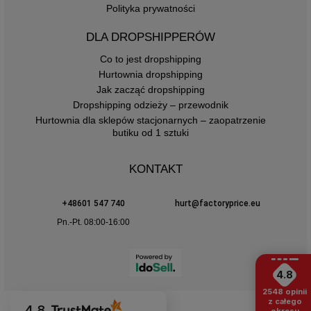
Polityka prywatności
DLA DROPSHIPPERÓW
Co to jest dropshipping
Hurtownia dropshipping
Jak zacząć dropshipping
Dropshipping odzieży – przewodnik
Hurtownia dla sklepów stacjonarnych – zaopatrzenie
butiku od 1 sztuki
KONTAKT
+48601 547 740
hurt@factoryprice.eu
Pn.-Pt. 08:00-16:00
4.8
2548
opinii
z całego
4.8
okresu