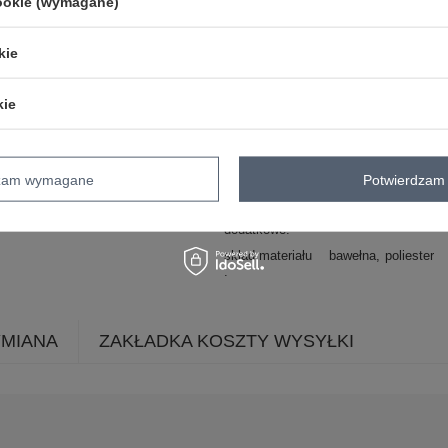
cookie (wymagane)
wzór
gładki
dominujący
kie
materiał
bawełna
dominujący
kie
długość
mini
rękaw
krótki rękaw
dekolt
okrągły
dzam wymagane
Potwierdzam 
zapięcie
brak
cechy
falbana
dodatkowe
skład materiału
bawełna
poliester
YMIANA
ZAKŁADKA KOSZTY WYSYŁKI