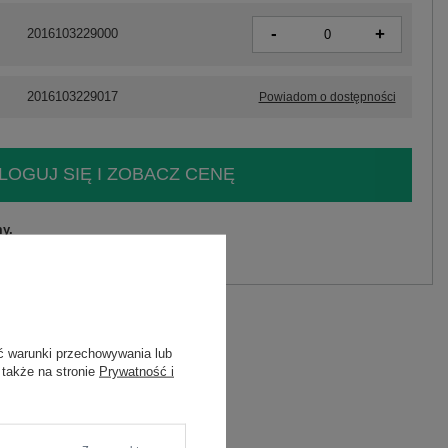
-
+
2016103229000
2016103229017
Powiadom o dostępności
LOGUJ SIĘ I ZOBACZ CENĘ
y.
Zadaj pytanie
ć warunki przechowywania lub
 W POLSCE
 także na stronie
Prywatność i
sukienka letnia