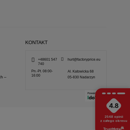
KONTAKT
+48601 547
hurt@factoryprice.eu
740
Pn.-Pt. 08:00-
Al. Katowicka 68
16:00
ch –
05-830
Nadarzyn
4.8
2548
opinii
z całego okresu