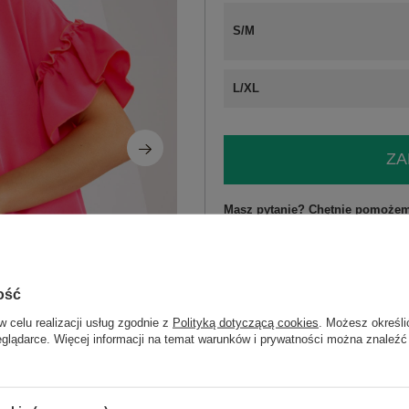
S/M
L/XL
ZA
Masz pytanie? Chętnie pomożem
Zadzwoń
+48 601 547 740
Kod produktu
CHA-SK-1422.19
ość
Marka
RUE PARIS
w celu realizacji usług zgodnie z
Polityką dotyczącą cookies
. Możesz określi
PRODUKCJA
WYPRODUKOWANO
eglądarce. Więcej informacji na temat warunków i prywatności można znaleźć
typ produktu
sukienka codzienna
fason
sukienka prosta
okazja
codzienne