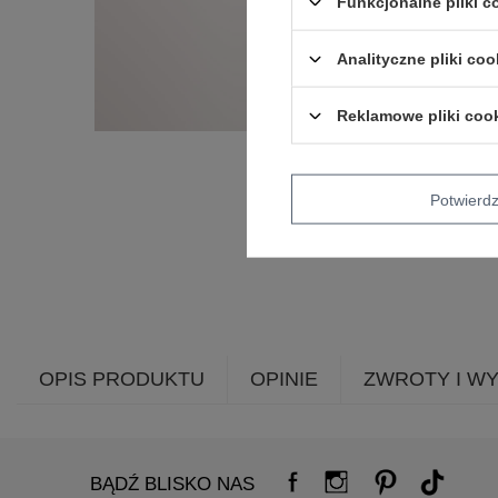
Funkcjonalne pliki 
Analityczne pliki coo
Reklamowe pliki coo
Potwier
OPIS PRODUKTU
OPINIE
ZWROTY I W
BĄDŹ BLISKO NAS