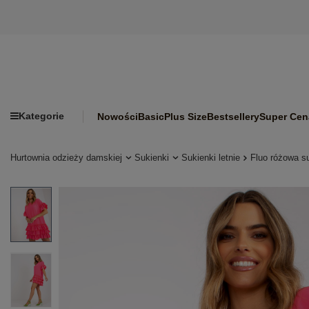
Kategorie
Nowości
Basic
Plus Size
Bestsellery
Super Cen
Hurtownia odzieży damskiej
Sukienki
Sukienki letnie
Fluo różowa s