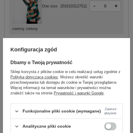
-
+
One size
2016103127511
ciemny zielony
Konfiguracja zgód
ZALOGUJ SIĘ I ZOBACZ CENĘ
Dbamy o Twoją prywatność
Masz pytanie? Chętnie pomożemy.
Sklep korzysta z plików cookie w celu realizacji usług zgodnie z
Zadzwoń
+48 601 547 740
Zadaj pytanie
Polityką dotyczącą cookies
. Możesz określić warunki
przechowywania lub dostępu do cookie w Twojej przeglądarce.
Więcej informacji na temat warunków i prywatności można
Zielono-beżowa bluzka z nadrukiem Gabriella .
znaleźć także na stronie
Prywatność i warunki Google
.
skład materiału: 50% poliester, 45% wiskoza, 5%
elastan
sposób prania: pranie w pralce w 30°C
Zawsze
Funkcjonalne pliki cookie (wymagane)
aktywne
Kod produktu
DHJ-BZ-8643.38P
Analityczne pliki cookie
Marka
ITALY MODA