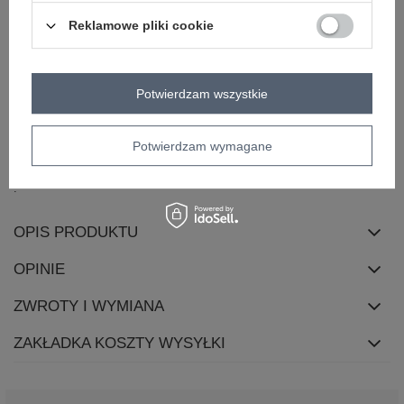
wzór
geometryczny
dominujący
Reklamowe pliki cookie
dekolt
okrągły
rękaw
długi rękaw
styl
casual
Potwierdzam wszystkie
okazja
codzienne
do pracy
materiał
poliester
Potwierdzam wymagane
dominujący
skład materiału
50% poliester
45% wiskoza
5% elastan
OPIS PRODUKTU
OPINIE
ZWROTY I WYMIANA
ZAKŁADKA KOSZTY WYSYŁKI