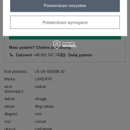
Potwierdzam wszystkie
Zobacz wszystkie kolory (+1)
Potwierdzam wymagane
ZALOGUJ SIĘ I ZOBACZ CENĘ
Masz pytanie? Chętnie pomożemy.
Zadzwoń
+48 601 547 740
Zadaj pytanie
Kod produktu
LK-SK-508299.30
Marka
LAKERTA
wzór
nadruk
dominujący
dekolt
okrągły
rękaw
długi rękaw
długość
mini
styl
casual
okazja
codzienne