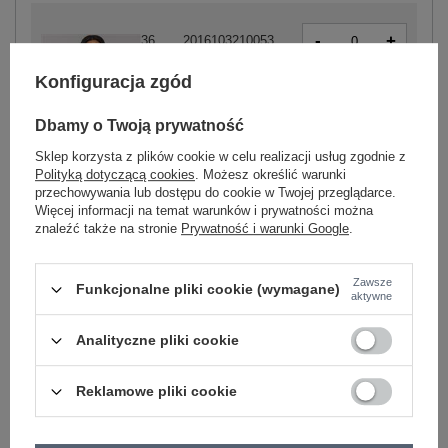
-
+
36
2016103210053
Konfiguracja zgód
-
+
40
2016103210077
Dbamy o Twoją prywatność
Sklep korzysta z plików cookie w celu realizacji usług zgodnie z
-
+
Polityką dotyczącą cookies
. Możesz określić warunki
42
2016103210084
camelowy
przechowywania lub dostępu do cookie w Twojej przeglądarce.
Więcej informacji na temat warunków i prywatności można
znaleźć także na stronie
Prywatność i warunki Google
.
-
+
36
2016103210213
Zawsze
Funkcjonalne pliki cookie (wymagane)
aktywne
-
+
38
2016103210220
Analityczne pliki cookie
Reklamowe pliki cookie
-
+
40
2016103210237
czerwony