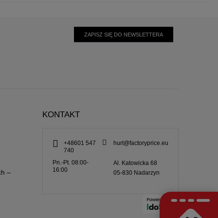
ZAPISZ SIĘ DO NEWSLETTERA
KONTAKT
+48601 547
hurt@factoryprice.eu
740
Pn.-Pt. 08:00-
Al. Katowicka 68
16:00
ch –
05-830
Nadarzyn