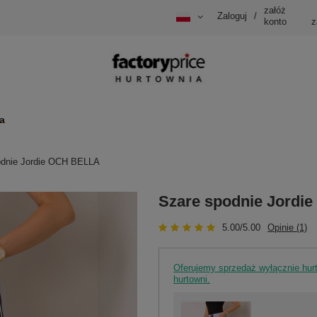
załóż
Zaloguj
/
konto
z
a
odnie Jordie OCH BELLA
Szare spodnie Jordi
5.00/5.00
Opinie (1)
Oferujemy sprzedaż wyłącznie hu
hurtowni.