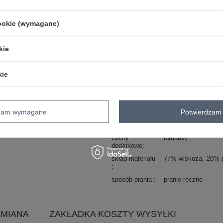
okazja
codzienne
cookie (wymagane)
długość
długa
nogawki
typ produktu
spodnie materiałowe
kie
materiał
wiskoza
dominujący
kie
wysokość w
średni/regularny
pasie
styl nogawek
zwężane
dzam wymagane
Potwierdzam 
zapięcie
wiązanie
kieszenie
boczne
cechy
lampasy
dodatkowe
skład materiału
77% wiskoza
20% p
sposób prania
pranie ręczne
YMIANA
ZAKŁADKA KOSZTY WYSYŁKI