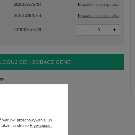
2016102675754
Powiadom o dostępności
2016102675761
Powiadom o dostępności
-
+
2016102675778
LOGUJ SIĘ I ZOBACZ CENĘ
y.
Zadaj pytanie
ć warunki przechowywania lub
 także na stronie
Prywatność i