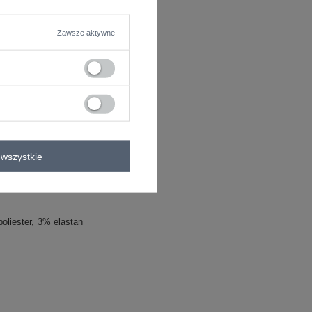
Zawsze aktywne
wszystkie
oliester
3% elastan