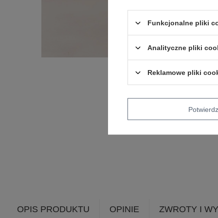
Funkcjonalne pliki 
Analityczne pliki coo
Reklamowe pliki coo
Potwier
OPIS PRODUKTU
OPINIE
ZWROTY I W