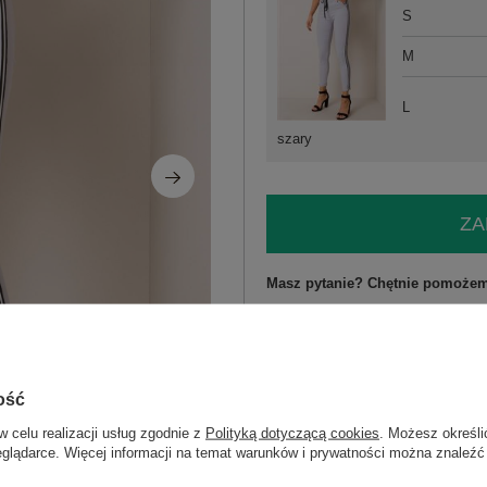
S
M
L
szary
ZA
Masz pytanie? Chętnie pomożem
Zadzwoń
+48 601 547 740
Kod produktu
TW-SP-BI-P010.18
ość
Marka
OCH BELLA
w celu realizacji usług zgodnie z
Polityką dotyczącą cookies
. Możesz określi
wzór
gładki
eglądarce. Więcej informacji na temat warunków i prywatności można znaleźć
dominujący
styl
casual