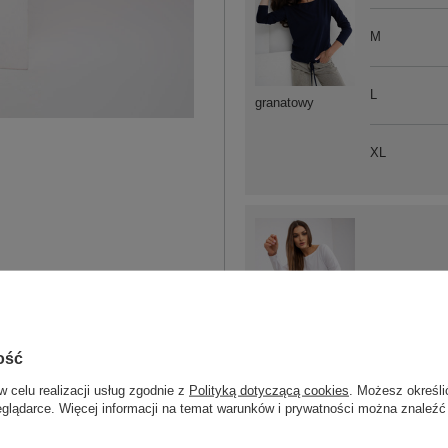
M
L
granatowy
XL
XS
ość
biały
w celu realizacji usług zgodnie z
Polityką dotyczącą cookies
. Możesz określi
eglądarce. Więcej informacji na temat warunków i prywatności można znaleźć