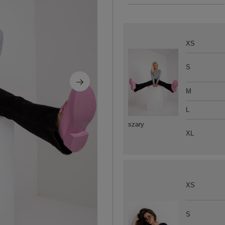
XS
S
M
L
szary
XL
XS
S