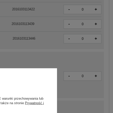
-
+
2016103113422
-
+
2016103113439
-
+
2016103113446
-
+
2016102405580
ć warunki przechowywania lub
 także na stronie
Prywatność i