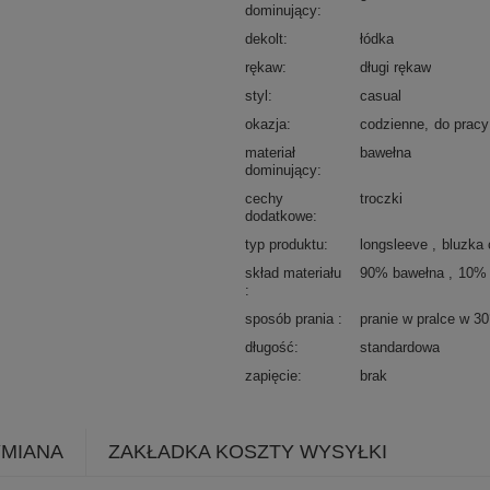
dominujący
dekolt
łódka
rękaw
długi rękaw
styl
casual
okazja
codzienne
do pracy
materiał
bawełna
dominujący
cechy
troczki
dodatkowe
typ produktu
longsleeve
bluzka
skład materiału
90% bawełna
10% 
sposób prania
pranie w pralce w 3
długość
standardowa
zapięcie
brak
YMIANA
ZAKŁADKA KOSZTY WYSYŁKI