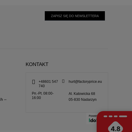
ZAPISZ SIĘ DO NEWSLETTERA
KONTAKT
+48601 547
hurt@factoryprice.eu
740
Pn.-Pt. 08:00-
Al. Katowicka 68
16:00
ch –
05-830
Nadarzyn
4.8