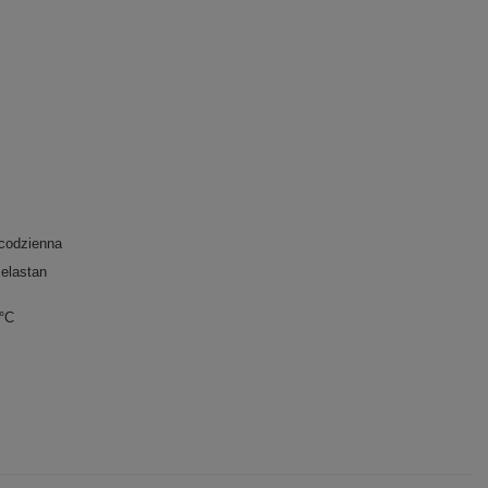
 codzienna
elastan
0°C