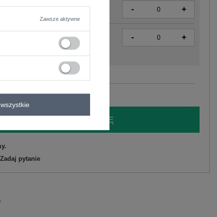
-
+
2016102405689
Zawsze aktywne
-
+
2016102405696
Zobacz wszystkie kolory (+11)
wszystkie
LOGUJ SIĘ I ZOBACZ CENĘ
y.
Zadaj pytanie
D