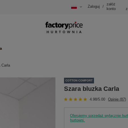
załóż
Zaloguj
/
konto
z
a
 Carla
COTTON COMFORT
Szara bluzka Carla
4.98/5.00
Opinie (87)
Oferujemy sprzedaż wyłącznie hu
hurtowni.