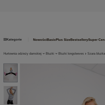
Kategorie
Nowości
Basic
Plus Size
Bestsellery
Super Cen
Hurtownia odzieży damskiej
Bluzki
Bluzki longsleeves
Szara bluzka