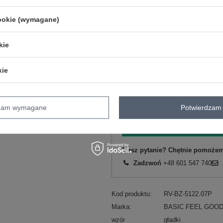
XS
cookie (wymagane)
S
kie
czarny
kie
dzam wymagane
Potwierdzam 
ZA
Masz pytanie? Chętnie pomożem
Zadzwoń
+48 601 547 740
Kod produktu
RV-BZ-5122.07P
Marka
BASIC FEEL GOO
wzór
gładki