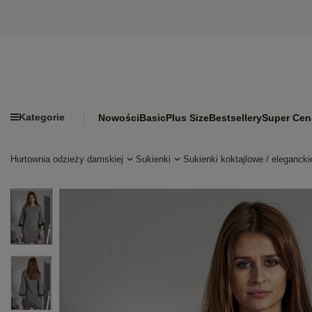
Kategorie
Nowości
Basic
Plus Size
Bestsellery
Super Cen
Hurtownia odzieży damskiej
Sukienki
Sukienki koktajlowe / elegancki