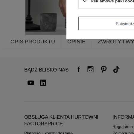
Reklamowe pliki coo
Potwier
OPIS PRODUKTU
OPINIE
ZWROTY I W
BĄDŹ BLISKO NAS
OBSŁUGA KLIENTA HURTOWNI
INFORM
FACTORYPRICE
Regulamin
Płatności i koszty dostawy
Polityka pr