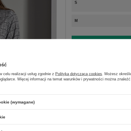
S
M
ZA
Masz pytanie? Chętnie pomożem
ość
Zadzwoń
+48 601 547 740
w celu realizacji usług zgodnie z
Polityką dotyczącą cookies
. Możesz określi
eglądarce. Więcej informacji na temat warunków i prywatności można znaleźć
Kod produktu
MI-SK-17331.91
skład materiału
poliester
wiskoza
e
cookie (wymagane)
kie