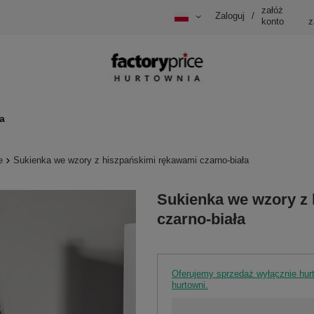
załóż
Zaloguj
/
konto
z
a
e
Sukienka we wzory z hiszpańskimi rękawami czarno-biała
Sukienka we wzory z
czarno-biała
Oferujemy sprzedaż wyłącznie hu
hurtowni.