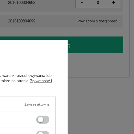
-
+
2016100804682
2016100804699
Powiadom o dostępności
LOGUJ SIĘ I ZOBACZ CENĘ
y.
Zadaj pytanie
ć warunki przechowywania lub
 także na stronie
Prywatność i
lastan
Zawsze aktywne