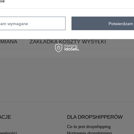
kie
dzam wymagane
Potwierdzam 
YMIANA
ZAKŁADKA KOSZTY WYSYŁKI
ACJE
DLA DROPSHIPPERÓW
Co to jest dropshipping
ywatności
Hurtownia dropshipping