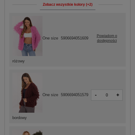
Zobacz wszystkie kolory (+2)
Powiadom o
One size
5906694051609
dostępności
różowy
-
+
One size
5906694051579
bordowy