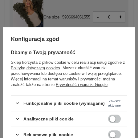
-
+
One size
5906694051555
Konfiguracja zgód
khaki
Dbamy o Twoją prywatność
Sklep korzysta z plików cookie w celu realizacji usług zgodnie z
Polityką dotyczącą cookies
. Możesz określić warunki
przechowywania lub dostępu do cookie w Twojej przeglądarce.
-
+
One size
5906694051593
Więcej informacji na temat warunków i prywatności można
znaleźć także na stronie
Prywatność i warunki Google
.
czarny
Zawsze
Funkcjonalne pliki cookie (wymagane)
aktywne
Zobacz wszystkie kolory (+2)
Analityczne pliki cookie
Reklamowe pliki cookie
ZALOGUJ SIĘ I ZOBACZ CENĘ