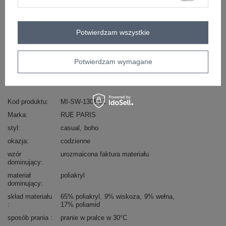
Masz pytanie? Chętnie pomożemy.
Potwierdzam wszystkie
Zadzwoń
+48 601 547 740
Zadaj pytanie
skład materiału : 65% poliakryl, 9% wiskoza, 9%
Potwierdzam wymagane
wełna, 17% poliamid
sposób prania : pranie w pralce w 30°C
Kod produktu
MI-SW-1308.21
Marka
RUE PARIS
styl
casual
boho
okazja
codzienne
wzór
urozmaicona faktura materiału
dominujący
materiał
poliakryl
dominujący
skład materiału
65% poliakryl
9% wiskoza
9% wełna
17% poliamid
sposób prania
pranie w pralce w 30°C