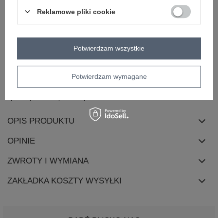
materiał
bawełna
Reklamowe pliki cookie
dominujący
długość
standardowa
rękaw
krótki rękaw
Potwierdzam wszystkie
dekolt
okrągły
zapięcie
brak
Potwierdzam wymagane
cechy
naszywki
dodatkowe
sposób prania
pranie w pralce w 30°C
OPIS PRODUKTU
OPINIE
ZWROTY I WYMIANA
ZAKŁADKA KOSZTY WYSYŁKI