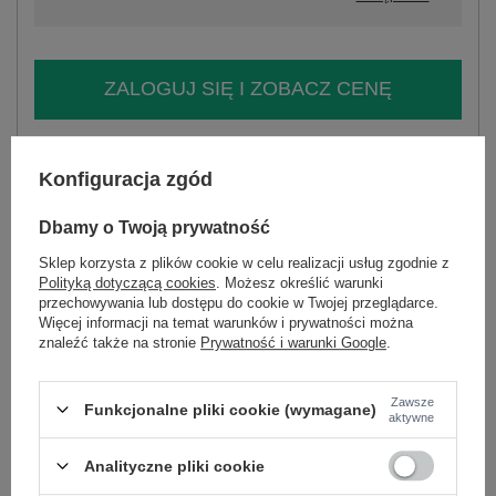
ZALOGUJ SIĘ I ZOBACZ CENĘ
Masz pytanie? Chętnie pomożemy.
Konfiguracja zgód
Zadzwoń
+48 601 547 740
Zadaj pytanie
Dbamy o Twoją prywatność
skład materiału : 90% bawełna , 10% elastan
sposób prania : pranie w pralce w 30°C
Sklep korzysta z plików cookie w celu realizacji usług zgodnie z
Polityką dotyczącą cookies
. Możesz określić warunki
Kod produktu
RV-BZ-A1213.80
przechowywania lub dostępu do cookie w Twojej przeglądarce.
Więcej informacji na temat warunków i prywatności można
Marka
RELEVANCE
znaleźć także na stronie
Prywatność i warunki Google
.
skład materiału
90% bawełna
10% elastan
Zawsze
typ produktu
bluzka codzienna
Funkcjonalne pliki cookie (wymagane)
aktywne
okazja
codzienne
wzór
paski
Analityczne pliki cookie
dominujący