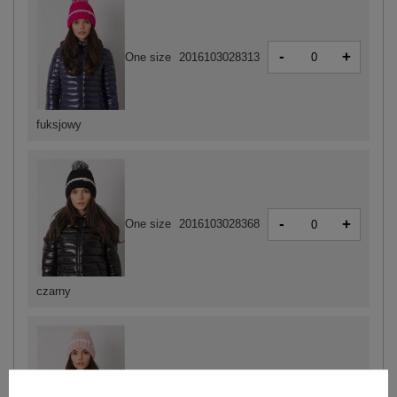
-
+
One size
2016103028313
fuksjowy
-
+
One size
2016103028368
czarny
-
+
One size
2016103028382