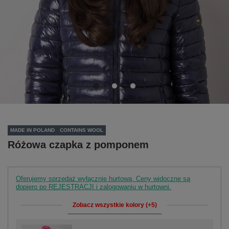
MADE IN POLAND
CONTAINS WOOL
Różowa czapka z pomponem
Oferujemy sprzedaż wyłącznie hurtową. Ceny widoczne są
dopiero po REJESTRACJI i zalogowaniu w hurtowni.
Zobacz wszystkie kolory (+5)