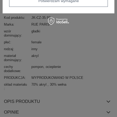
Potwierdzam wymagane
Zadzwoń
+48 601 547 740
Zadaj pytanie
Kod produktu
JK-CZ-35.92
Marka
RUE PARIS
wzór
gładki
dominujący
płeć
female
rodzaj
inny
materiał
akryl
dominujący
cechy
pompon
ocieplenie
dodatkowe
PRODUKCJA
WYPRODUKOWANO W POLSCE
skład materiału
70% akryl
30% wełna
OPIS PRODUKTU
OPINIE