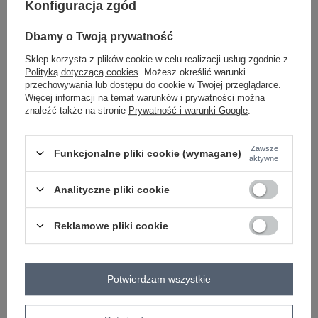
Konfiguracja zgód
Dbamy o Twoją prywatność
jasny różowy
Sklep korzysta z plików cookie w celu realizacji usług zgodnie z
Polityką dotyczącą cookies
. Możesz określić warunki
przechowywania lub dostępu do cookie w Twojej przeglądarce.
Więcej informacji na temat warunków i prywatności można
znaleźć także na stronie
Prywatność i warunki Google
.
-
+
One size
2016103028375
Zawsze
Funkcjonalne pliki cookie (wymagane)
aktywne
szary
Analityczne pliki cookie
Zobacz wszystkie kolory (+5)
Reklamowe pliki cookie
ZALOGUJ SIĘ I ZOBACZ CENĘ
Potwierdzam wszystkie
Masz pytanie? Chętnie pomożemy.