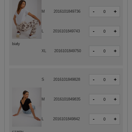
-
+
M
2016101849736
-
+
L
2016101849743
biały
-
+
XL
2016101849750
-
+
S
2016101849828
-
+
M
2016101849835
-
+
L
2016101849842
czarny