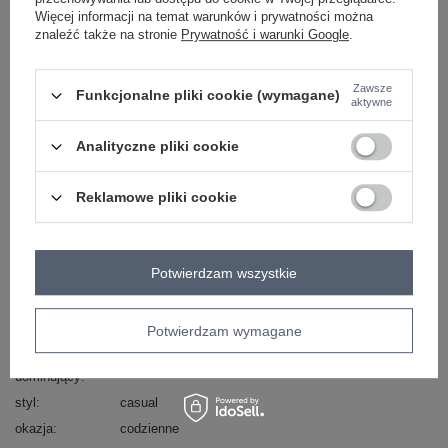
Więcej informacji na temat warunków i prywatności można
ZALOGUJ SIĘ I ZOBACZ CENĘ
znaleźć także na stronie
Prywatność i warunki Google
.
Masz pytanie? Chętnie pomożemy.
Zawsze
Funkcjonalne pliki cookie (wymagane)
aktywne
Zadzwoń
+48 601 547 740
Zadaj pytanie
Analityczne pliki cookie
skład materiału: 90% bawełna, 10% elastan
sposób prania: pranie w pralce w 30°C
Reklamowe pliki cookie
Kod produktu
RV-TS-4662.26P
Marka
BASIC FEEL GOOD
wzór
gładki
Potwierdzam wszystkie
dominujący
dekolt
łódka
Potwierdzam wymagane
Kolory
pomarańczowy
materiał
bawełna
dominujący
styl
casual
okazja
codzienne