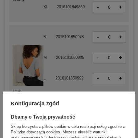
-
+
XL
2016101849859
-
+
S
2016101850978
-
+
M
2016101850985
-
+
L
2016101850992
szary
-
+
XL
2016101851005
Konfiguracja zgód
Dbamy o Twoją prywatność
Zobacz wszystkie kolory (+28)
Sklep korzysta z plików cookie w celu realizacji usług zgodnie z
Polityką dotyczącą cookies
. Możesz określić warunki
przechowywania lub dostępu do cookie w Twojej przeglądarce.