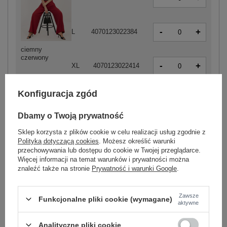
-
+
L
4070123022384
ciemny
czerwony
-
+
XL
4070123022414
Konfiguracja zgód
-
+
XS
4070123021585
Dbamy o Twoją prywatność
Sklep korzysta z plików cookie w celu realizacji usług zgodnie z
Polityką dotyczącą cookies
. Możesz określić warunki
-
+
S
4070123021561
przechowywania lub dostępu do cookie w Twojej przeglądarce.
Więcej informacji na temat warunków i prywatności można
znaleźć także na stronie
Prywatność i warunki Google
.
-
+
M
4070123021554
Zawsze
Funkcjonalne pliki cookie (wymagane)
aktywne
-
+
L
4070123021547
jasny beżowy
Analityczne pliki cookie