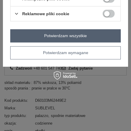
-
+
Reklamowe pliki cookie
XL
4070123021578
Potwierdzam wszystkie
ZALOGUJ SIĘ I ZOBACZ CENĘ
Potwierdzam wymagane
Masz pytanie? Chętnie pomożemy.
Zadzwoń
+48 601 547 740
Zadaj pytanie
skład materiału : 87% wiskoza, 13% poliamid
sposób prania : pranie w pralce w 30°C
Kod produktu
D60103M62449E2
Marka
SUBLEVEL
typ produktu
palazzo
spodnie materiałowe
okazja
codzienne
wzór
gładki