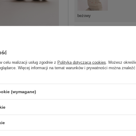
beżowy
M
ość
w celu realizacji usług zgodnie z
Polityką dotyczącą cookies
. Możesz określi
L
eglądarce. Więcej informacji na temat warunków i prywatności można znaleźć
biały
cookie (wymagane)
ZA
kie
Masz pytanie? Chętnie pomożem
kie
Zadzwoń
+48 601 547 740