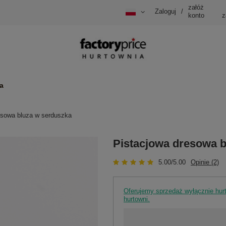
załóż
Zaloguj
/
konto
z
a
esowa bluza w serduszka
Pistacjowa dresowa b
5.00/5.00
Opinie (2)
Oferujemy sprzedaż wyłącznie hu
hurtowni.