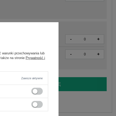
-
+
4063813997918
ć warunki przechowywania lub
-
+
4063813997901
 także na stronie
Prywatność i
Zawsze aktywne
LOGUJ SIĘ I ZOBACZ CENĘ
y.
Zadaj pytanie