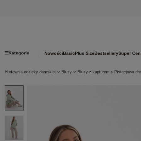
Kategorie
Nowości
Basic
Plus Size
Bestsellery
Super Cen
Hurtownia odzieży damskiej
Bluzy
Bluzy z kapturem
Pistacjowa dr