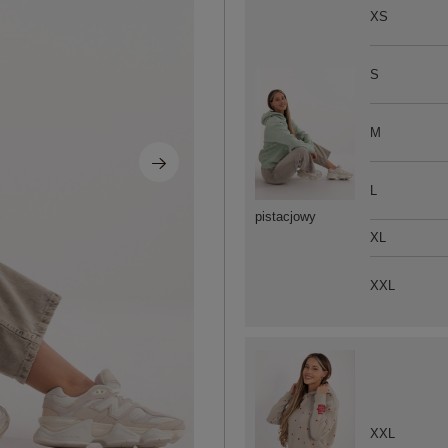
XS
S
M
L
pistacjowy
XL
XXL
XXL