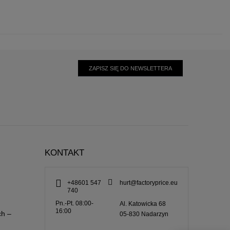
ZAPISZ SIĘ DO NEWSLETTERA
KONTAKT
+48601 547
hurt@factoryprice.eu
740
Pn.-Pt. 08:00-
Al. Katowicka 68
16:00
ch –
05-830
Nadarzyn