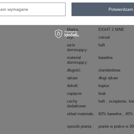
skład materiału : 60% bawełna , 40% p
dzam wymagane
Potwierdzam 
sposób prania : pranie w pralce w 30°
Kod produktu
D10618BC02834A3
Marka
EIGHT 2 NINE
styl
casual
wzór
haft
dominujący
materiał
bawełna
dominujący
długość
standardowa
rękaw
długi rękaw
dekolt
kaptur
zapięcie
brak
cechy
haft
ocieplenie
ki
dodatkowe
skład materiału
60% bawełna
40% 
sposób prania
pranie w pralce w 3