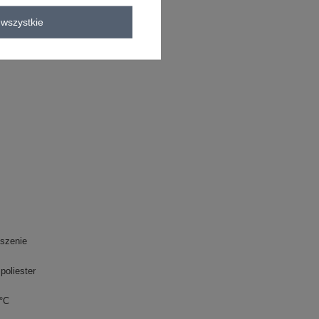
oliester
wszystkie
C
eszenie
poliester
0°C