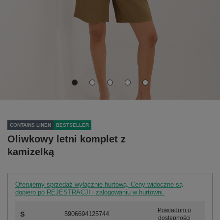
CONTAINS LINEN
BESTSELLER
Oliwkowy letni komplet z
kamizelką
Oferujemy sprzedaż wyłącznie hurtową. Ceny widoczne są
dopiero po REJESTRACJI i zalogowaniu w hurtowni.
Powiadom o
S
5906694125744
dostępności