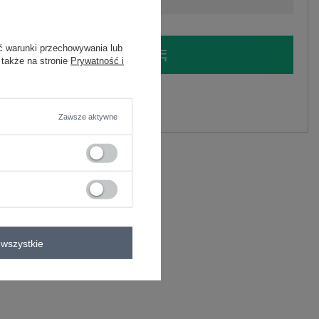
ć warunki przechowywania lub
LOGUJ SIĘ I ZOBACZ CENĘ
 także na stronie
Prywatność i
y.
Zadaj pytanie
Zawsze aktywne
wszystkie