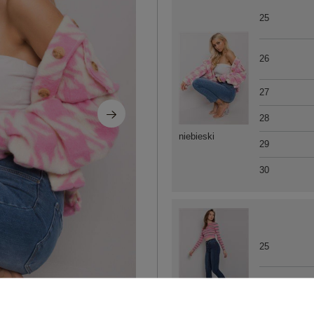
25
26
27
28
niebieski
29
30
25
26
ciemny niebieski