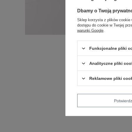
Dbamy o Twoją prywatn
Sklep korzysta z plików cookie 
dostępu do cookie w Twojej prz
warunki Google
.
Funkcjonalne pliki 
Analityczne pliki coo
Reklamowe pliki coo
Potwier