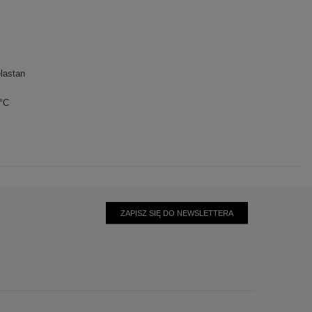
lastan
0°C
ZAPISZ SIĘ DO NEWSLETTERA