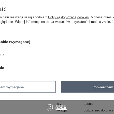
ość
w celu realizacji usług zgodnie z
Polityką dotyczącą cookies
. Możesz określi
ZA
eglądarce. Więcej informacji na temat warunków i prywatności można znaleźć
Masz pytanie? Chętnie pomożem
Zadzwoń
+48 601 547 740
cookie (wymagane)
kie
Kod produktu
MR-SP-251.60P
Marka
MOONART
kie
wzór
gładki
dominujący
wysokość w
wysoki
pasie
dzam wymagane
Potwierdzam 
zapięcie
guziki
typ produktu
rurki
styl
casual
okazja
codzienne
do pracy