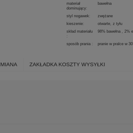
materiał
bawełna
dominujący
styl nogawek
zwężane
kieszenie
otwarte
z tyłu
skład materiału
98% bawełna
2% e
sposób prania
pranie w pralce w 3
YMIANA
ZAKŁADKA KOSZTY WYSYŁKI