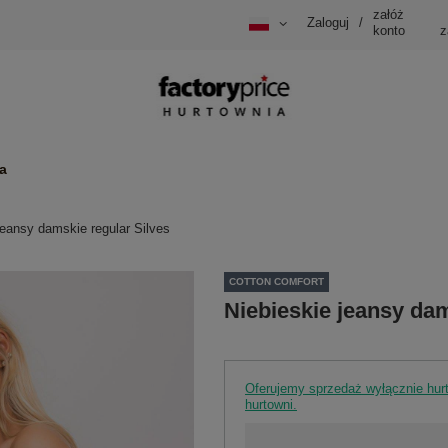
załóż
Zaloguj
/
konto
z
a
jeansy damskie regular Silves
COTTON COMFORT
Niebieskie jeansy dam
Oferujemy sprzedaż wyłącznie hu
hurtowni.