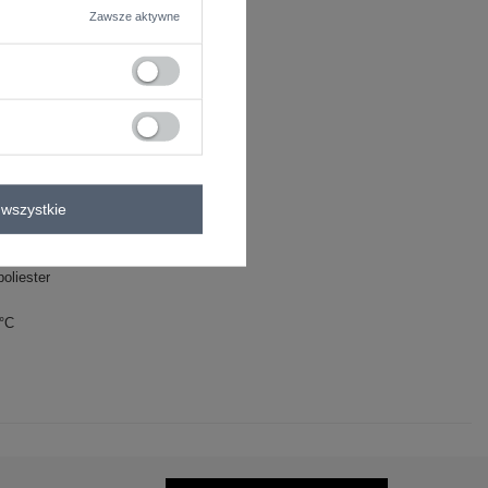
Zawsze aktywne
e
wszystkie
rzędowy
oliester
0°C