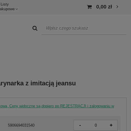
Listy
0,00 zł
akupowe
ynarka z imitacją jeansu
rtową. Ceny widoczne są dopiero po REJESTRACJI i zalogowaniu w
-
+
5906694031540