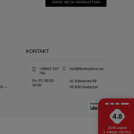
ZAPISZ SIĘ DO NEWSLETTERA
KONTAKT
+48601 547
hurt@factoryprice.eu
740
Pn.-Pt. 08:00-
Al. Katowicka 68
16:00
ch –
05-830
Nadarzyn
4.8
2545
opinii
z całego okresu