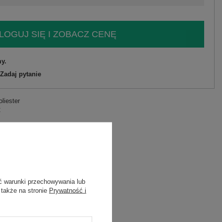
LOGUJ SIĘ I ZOBACZ CENĘ
y.
Zadaj pytanie
liester
C
1
ć warunki przechowywania lub
 także na stronie
Prywatność i