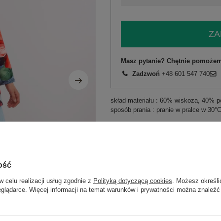
ZA
Masz pytanie? Chętnie pomożem
Zadzwoń
+48 601 547 740
skład materiału : 60% wiskoza, 40% po
sposób prania : pranie w pralce w 30°
Kod produktu
DHJ-MA-18525-35.9
Marka
ITALY MODA
typ produktu
marynarka/żakiet
ość
styl
casual
w celu realizacji usług zgodnie z
Polityką dotyczącą cookies
. Możesz określi
okazja
codzienne
eglądarce. Więcej informacji na temat warunków i prywatności można znaleźć
wzór
kwiaty
dominujący
materiał
wiskoza