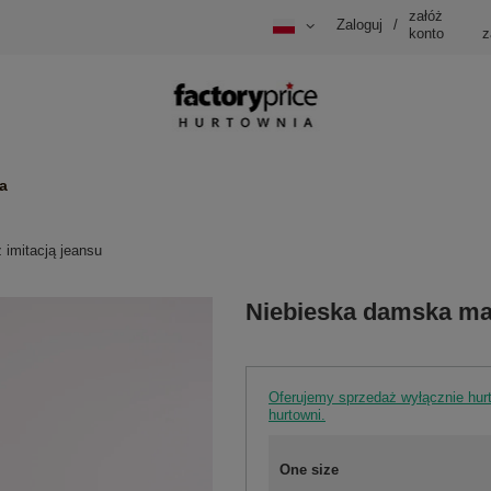
załóż
Zaloguj
/
konto
z
a
imitacją jeansu
Niebieska damska mar
Oferujemy sprzedaż wyłącznie hu
hurtowni.
One size