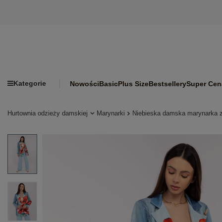
Kategorie
Nowości
Basic
Plus Size
Bestsellery
Super Cen
Hurtownia odzieży damskiej
Marynarki
Niebieska damska marynarka z 