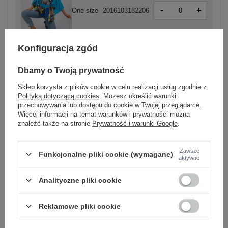
-
+
One size
2016103182206
Konfiguracja zgód
niebieski
Dbamy o Twoją prywatność
ZALOGUJ SIĘ I ZOBACZ CENĘ
Sklep korzysta z plików cookie w celu realizacji usług zgodnie z
Polityką dotyczącą cookies
. Możesz określić warunki
przechowywania lub dostępu do cookie w Twojej przeglądarce.
Więcej informacji na temat warunków i prywatności można
Masz pytanie? Chętnie pomożemy.
znaleźć także na stronie
Prywatność i warunki Google
.
Zadzwoń
+48 601 547 740
Zadaj pytanie
Zawsze
Funkcjonalne pliki cookie (wymagane)
Kod produktu
DHJ-BZ-15735B.13
aktywne
Marka
ITALY MODA
Analityczne pliki cookie
wzór
nadruk
motyw zwierzęcy
dominujący
dekolt
okrągły
Reklamowe pliki cookie
rękaw
rękaw 3/4