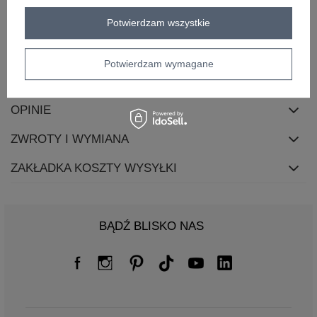
materiał
poliester
dominujący
Potwierdzam wszystkie
skład materiału
95% poliester
5% elastan
Potwierdzam wymagane
OPIS PRODUKTU
OPINIE
ZWROTY I WYMIANA
ZAKŁADKA KOSZTY WYSYŁKI
BĄDŹ BLISKO NAS