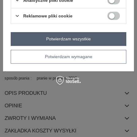
Analityczne pliki cookie
materiał
poliester
dominujący
Reklamowe pliki cookie
długość
midi
rękaw
bez rękawów
dekolt
kopertowy
Potwierdzam wszystkie
zapięcie
brak
cechy
marszczenia
Potwierdzam wymagane
dodatkowe
skład materiału
55% poliester
20% wiskoza
25% elastan
sposób prania
pranie w pralce w 30°C
OPIS PRODUKTU
OPINIE
ZWROTY I WYMIANA
ZAKŁADKA KOSZTY WYSYŁKI