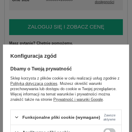
dostępności
ZALOGUJ SIĘ I ZOBACZ CENĘ
Masz pytanie? Chętnie pomożemy.
Zadzwoń
+48 601 547 740
Zadaj pytanie
Konfiguracja zgód
skład materiału : 55% poliester, 20% wiskoza, 25%
Dbamy o Twoją prywatność
elastan
sposób prania : pranie w pralce w 30°C
Sklep korzysta z plików cookie w celu realizacji usług zgodnie z
Polityką dotyczącą cookies
. Możesz określić warunki
przechowywania lub dostępu do cookie w Twojej przeglądarce.
Kod produktu
IT-SK-21171.51
Więcej informacji na temat warunków i prywatności można
Marka
RUE PARIS
znaleźć także na stronie
Prywatność i warunki Google
.
typ produktu
sukienka elegancka
fason
sukienka ołówkowa
Zawsze
Funkcjonalne pliki cookie (wymagane)
okazja
wizytowe
na imprezę
aktywne
wzór
gładki
dominujący