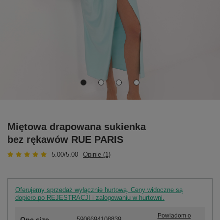
Miętowa drapowana sukienka
bez rękawów RUE PARIS
5.00/5.00
Opinie (1)
Oferujemy sprzedaż wyłącznie hurtową. Ceny widoczne są
dopiero po REJESTRACJI i zalogowaniu w hurtowni.
Powiadom o
One size
5906694108839