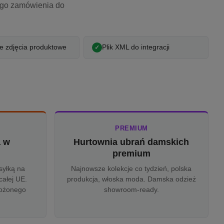
ego zamówienia do
 zdjęcia produktowe
Plik XML do integracji
PREMIUM
a w
Hurtownia ubrań damskich
u
premium
syłką na
Najnowsze kolekcje co tydzień, polska
całej UE.
produkcja, włoska moda. Damska odzież
rożonego
showroom-ready.