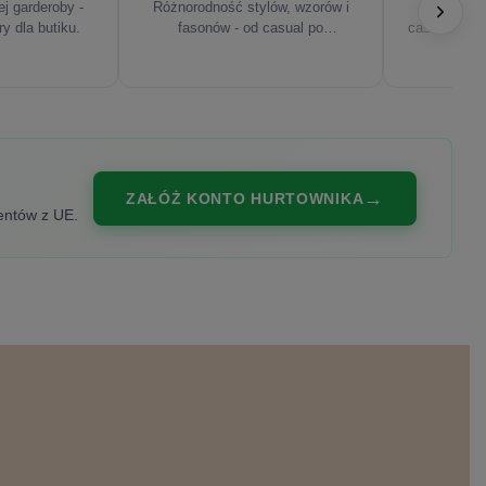
j garderoby -
Różnorodność stylów, wzorów i
Najnowsze
ry dla butiku.
fasonów - od casual po
casualowe, s
eleganckie.
ZAŁÓŻ KONTO HURTOWNIKA
entów z UE.