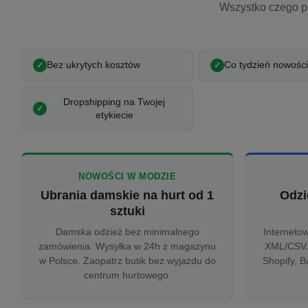
Wszystko czego p
Bez ukrytych kosztów
Co tydzień nowości
Dropshipping na Twojej
etykiecie
NOWOŚCI W MODZIE
Ubrania damskie na hurt od 1
Odzi
sztuki
Damska odzież bez minimalnego
Interneto
zamówienia. Wysyłka w 24h z magazynu
XML/CSV.
w Polsce. Zaopatrz butik bez wyjazdu do
Shopify, B
centrum hurtowego.