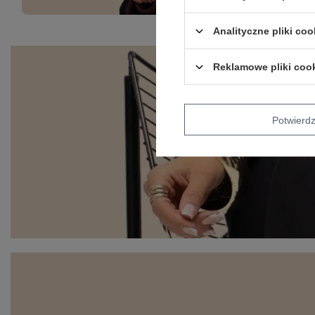
Analityczne pliki coo
Reklamowe pliki coo
Potwier