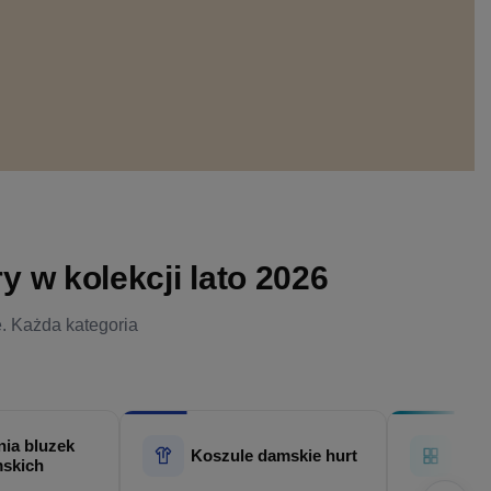
 w kolekcji lato 2026
e. Każda kategoria
ia bluzek
Hur
Koszule damskie hurt
skich