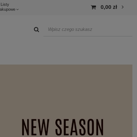
Listy
0,00 zł
akupowe