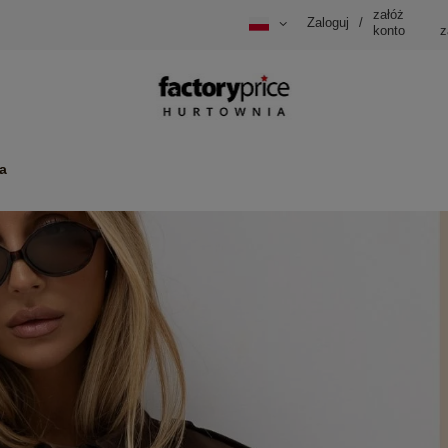
załóż
Zaloguj
/
konto
z
a