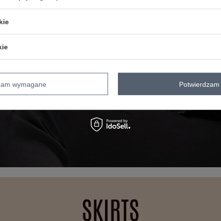
kie
kie
dzam wymagane
Potwierdzam 