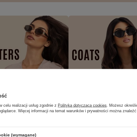
ość
w celu realizacji usług zgodnie z
Polityką dotyczącą cookies
. Możesz określi
eglądarce. Więcej informacji na temat warunków i prywatności można znaleźć
cookie (wymagane)