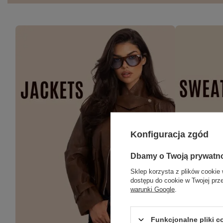
Konfiguracja zgód
Dbamy o Twoją prywatn
Sklep korzysta z plików cookie 
dostępu do cookie w Twojej prz
warunki Google
.
Funkcjonalne pliki 