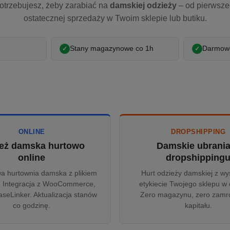
otrzebujesz, żeby zarabiać na
damskiej odzieży
– od pierwsz
ostatecznej sprzedaży w Twoim sklepie lub butiku.
Stany magazynowe co 1h
Darmowe
ONLINE
DROPSHIPPING
eż damska hurtowo
Damskie ubrani
online
dropshipping
wa hurtownia damska z plikiem
Hurt odzieży damskiej z wy
 Integracja z WooCommerce,
etykiecie Twojego sklepu w 
aseLinker. Aktualizacja stanów
Zero magazynu, zero zam
co godzinę.
kapitału.