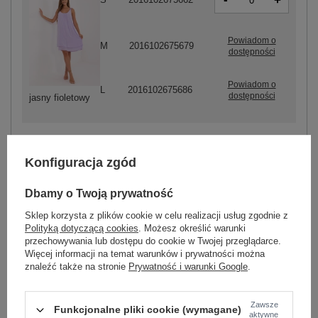
+
Powiadom o
M
2016102675679
dostępności
Powiadom o
L
2016102675686
dostępności
jasny fioletowy
Konfiguracja zgód
ZALOGUJ SIĘ I ZOBACZ CENĘ
Dbamy o Twoją prywatność
Masz pytanie? Chętnie pomożemy.
Sklep korzysta z plików cookie w celu realizacji usług zgodnie z
Zadzwoń
+48 601 547 740
Zadaj pytanie
Polityką dotyczącą cookies
. Możesz określić warunki
przechowywania lub dostępu do cookie w Twojej przeglądarce.
Więcej informacji na temat warunków i prywatności można
skład materiału : 95% wiskoza , 5% elastan
znaleźć także na stronie
Prywatność i warunki Google
.
sposób prania : pranie w pralce w 30°C
Kod produktu
TW-SK-BI-22002.14
Zawsze
Funkcjonalne pliki cookie (wymagane)
aktywne
Marka
OCH BELLA