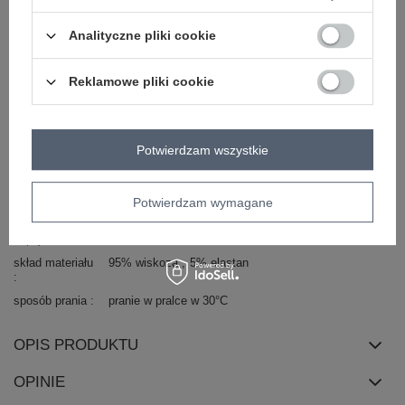
wzór
gładki
Analityczne pliki cookie
dominujący
dekolt
okrągły
Reklamowe pliki cookie
rękaw
na ramiączkach
długość
przed kolano
styl
casual
Potwierdzam wszystkie
okazja
codzienne
typ produktu
sukienka letnia
materiał
wiskoza
Potwierdzam wymagane
dominujący
zapięcie
brak
skład materiału
95% wiskoza
5% elastan
sposób prania
pranie w pralce w 30°C
OPIS PRODUKTU
OPINIE