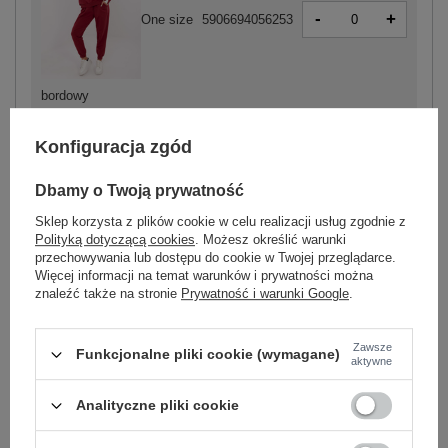
-
+
One size
5906694056253
bordowy
Konfiguracja zgód
Dbamy o Twoją prywatność
-
+
One size
5906694056239
Sklep korzysta z plików cookie w celu realizacji usług zgodnie z
Polityką dotyczącą cookies
. Możesz określić warunki
przechowywania lub dostępu do cookie w Twojej przeglądarce.
Więcej informacji na temat warunków i prywatności można
ciemny beżowy
znaleźć także na stronie
Prywatność i warunki Google
.
Zobacz wszystkie kolory (+1)
Zawsze
Funkcjonalne pliki cookie (wymagane)
aktywne
ZALOGUJ SIĘ I ZOBACZ CENĘ
Analityczne pliki cookie