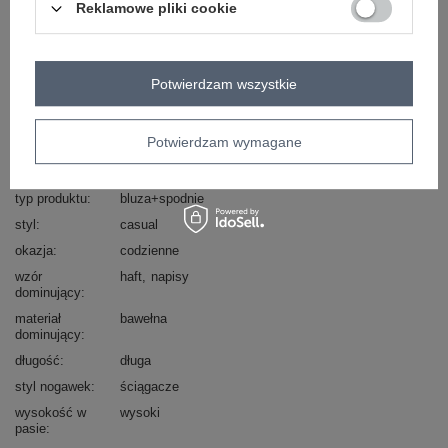
Reklamowe pliki cookie
Masz pytanie? Chętnie pomożemy.
Zadzwoń
+48 601 547 740
Zadaj pytanie
Potwierdzam wszystkie
skład materiału : 90% bawełna , 10% elastan
sposób prania : pranie w pralce w 30°C
Potwierdzam wymagane
Kod produktu
RV-KMPL-A883.68
Marka
RELEVANCE
typ produktu
bluza+spodnie
styl
casual
okazja
codzienne
wzór
haft
napisy
dominujący
materiał
bawełna
dominujący
długość
długa
styl nogawek
ściągacze
wysokość w
wysoki
pasie