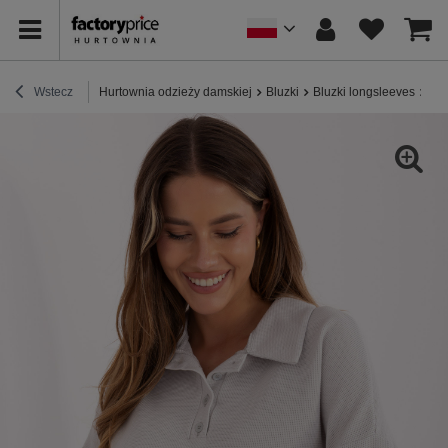
Wstecz
Hurtownia odzieży damskiej
Bluzki
Bluzki longsleeves
Jas