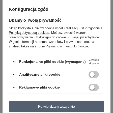
Konfiguracja zgód
Dbamy o Twoją prywatność
-
+
S/M
5906694057649
Sklep korzysta z plików cookie w celu realizacji usług zgodnie z
Polityką dotyczącą cookies
. Możesz określić warunki
przechowywania lub dostępu do cookie w Twojej przeglądarce.
Więcej informacji na temat warunków i prywatności można
pistacjowy
znaleźć także na stronie
Prywatność i warunki Google
.
Zobacz wszystkie kolory (+1)
Zawsze
Funkcjonalne pliki cookie (wymagane)
aktywne
ZALOGUJ SIĘ I ZOBACZ CENĘ
Analityczne pliki cookie
Reklamowe pliki cookie
Masz pytanie? Chętnie pomożemy.
Zadzwoń
+48 601 547 740
Zadaj pytanie
Potwierdzam wszystkie
skład materiału : 90% bawełna , 10% elastan
sposób prania : pranie w pralce w 30°C