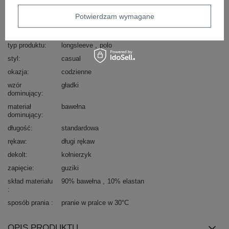
Potwierdzam wymagane
Kod produktu
LK-BZ-510126.00
Marka
LAKERTA
typ produktu
longsleeve
polo
styl
casual
okazja
codzienne
wzór
gładki
dominujący
materiał
bawełna
dominujący
długość
standardowa
rękaw
długi rękaw
dekolt
kołnierzyk
zapięcie
guziki
skład materiału
90% bawełna
10% elastan
sposób prania
pranie w pralce w 30°C
OPIS PRODUKTU