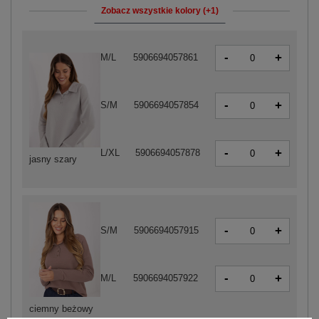
Zobacz wszystkie kolory (+1)
-
+
M/L
5906694057861
-
+
S/M
5906694057854
-
+
L/XL
5906694057878
jasny szary
-
+
S/M
5906694057915
-
+
M/L
5906694057922
ciemny beżowy