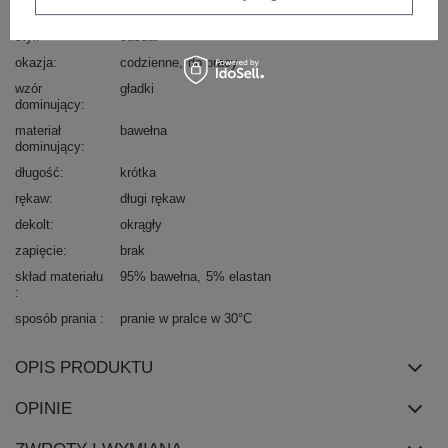
typ produktu
bluzka dopasowana
bluzka codzienna
longsleeve
styl
casual
okazja
codzienne
do pracy
wzór
gładki
dominujący
materiał
bawełna
dominujący
długość
krótka
rękaw
długi rękaw
dekolt
okrągły
zapięcie
brak
skład materiału
95% bawełna
5% elastan
sposób prania
pranie w pralce w 30°C
OPIS PRODUKTU
OPINIE