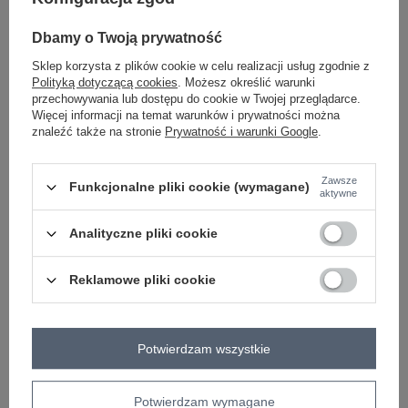
-
+
One size
5906694080753
Dbamy o Twoją prywatność
Sklep korzysta z plików cookie w celu realizacji usług zgodnie z
Polityką dotyczącą cookies
. Możesz określić warunki
bordowy
przechowywania lub dostępu do cookie w Twojej przeglądarce.
Więcej informacji na temat warunków i prywatności można
znaleźć także na stronie
Prywatność i warunki Google
.
Zobacz wszystkie kolory (+4)
Zawsze
Funkcjonalne pliki cookie (wymagane)
ZALOGUJ SIĘ I ZOBACZ CENĘ
aktywne
Analityczne pliki cookie
Masz pytanie? Chętnie pomożemy.
Zadzwoń
+48 601 547 740
Zadaj pytanie
Reklamowe pliki cookie
skład materiału : 95% bawełna, 5% elastan
sposób prania : pranie w pralce w 30°C
Potwierdzam wszystkie
Kod produktu
WT-BZ-A1172.27
Marka
WESTEENE
Potwierdzam wymagane