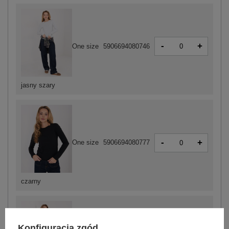
-
+
One size
5906694080746
jasny szary
-
+
One size
5906694080777
czarny
Konfiguracja zgód