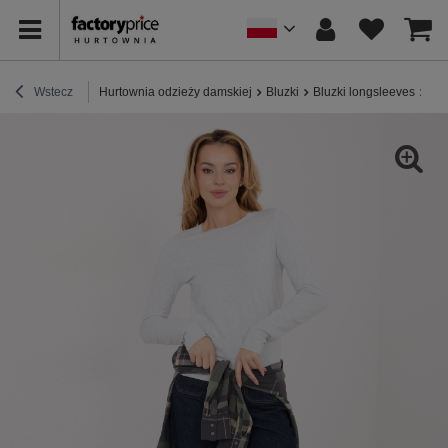
Wstecz
Hurtownia odzieży damskiej
Bluzki
Bluzki longsleeves
Jas