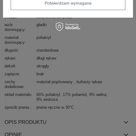
Marka
ITALY MODA
Potwierdzam wymagane
styl
casual
okazja
codzienne
do pracy
wzór
gładki
dominujący
materiał
poliakryl
dominujący
długość
standardowa
rękaw
długi rękaw
dekolt
okrągły
zapięcie
brak
cechy
materiał prążkowany
bufiasty rękaw
dodatkowe
skład materiału
65% poliakryl
17% poliamid
9% wełna
9% wiskoza
sposób prania
pranie ręczne w 30°C
OPIS PRODUKTU
OPINIE