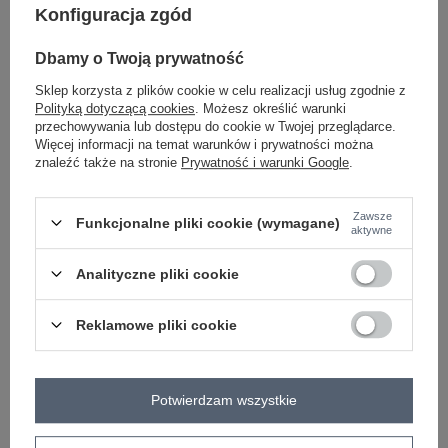
Konfiguracja zgód
-
+
One size
5906694087493
Dbamy o Twoją prywatność
Sklep korzysta z plików cookie w celu realizacji usług zgodnie z
jasny żółty
Polityką dotyczącą cookies
. Możesz określić warunki
przechowywania lub dostępu do cookie w Twojej przeglądarce.
Więcej informacji na temat warunków i prywatności można
Zobacz wszystkie kolory (+4)
znaleźć także na stronie
Prywatność i warunki Google
.
ZALOGUJ SIĘ I ZOBACZ CENĘ
Zawsze
Funkcjonalne pliki cookie (wymagane)
aktywne
Masz pytanie? Chętnie pomożemy.
Analityczne pliki cookie
Zadzwoń
+48 601 547 740
Zadaj pytanie
Reklamowe pliki cookie
skład materiału : 65% poliakryl, 17% poliamid, 9%
wełna, 9% wiskoza
sposób prania : pranie ręczne w 30°C
Potwierdzam wszystkie
Kod produktu
MI-SW-1215.51