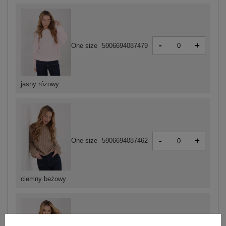
-
+
One size
5906694087479
jasny różowy
-
+
One size
5906694087462
ciemny beżowy